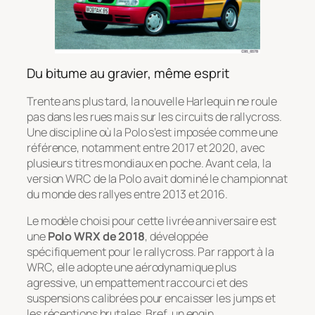
Du bitume au gravier, même esprit
Trente ans plus tard, la nouvelle Harlequin ne roule
pas dans les rues mais sur les circuits de rallycross.
Une discipline où la Polo s’est imposée comme une
référence, notamment entre 2017 et 2020, avec
plusieurs titres mondiaux en poche. Avant cela, la
version WRC de la Polo avait dominé le championnat
du monde des rallyes entre 2013 et 2016.
Le modèle choisi pour cette livrée anniversaire est
une
Polo WRX de 2018
, développée
spécifiquement pour le rallycross. Par rapport à la
WRC, elle adopte une aérodynamique plus
agressive, un empattement raccourci et des
suspensions calibrées pour encaisser les jumps et
les réceptions brutales. Bref, un engin