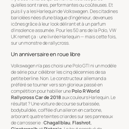
qu’elles sont rares, performantes ou coûteuses. Et
puis il y a les Harlequin de Volkswagen. Des citadines
bariolées nées d’une blague d’ingénieur, devenues
icônes grâce à leur look délirant et à un parfum
d’insolence assumée. Pour les 50 ans de la Polo, VW
UK remet ça : une livrée Harlequin — mais cette fois,
sur un monstre de rallycross.
Un anniversaire en roue libre
Volkswagen n’a pas choisi une Polo GTI ni un modèle
de série pour célébrer les cinq décennies de sa
petite berline. Non. Le constructeur allemand a
préféré se tourner vers son glorieux passé en
compétition pour habiller une
Polo R World
Rallycross Car de 2018
aux couleurs Harlequin. Le
résultat ? Une voiture de course surbaissée,
bodybuildée, coiffée d’un aileron en carbone,
arborant quatre teintes criardes sur ses panneaux
de carrosserie :
Chagallblau
,
Flashrot
,
Ginstergelb
et
Pistazie
. Le tout ponctué de