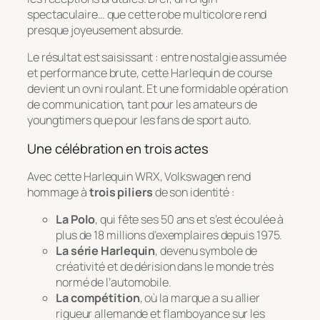
spectaculaire… que cette robe multicolore rend
presque joyeusement absurde.
Le résultat est saisissant : entre nostalgie assumée
et performance brute, cette Harlequin de course
devient un ovni roulant. Et une formidable opération
de communication, tant pour les amateurs de
youngtimers que pour les fans de sport auto.
Une célébration en trois actes
Avec cette Harlequin WRX, Volkswagen rend
hommage à
trois piliers
de son identité :
La Polo
, qui fête ses 50 ans et s’est écoulée à
plus de 18 millions d’exemplaires depuis 1975.
La série Harlequin
, devenu symbole de
créativité et de dérision dans le monde très
normé de l’automobile.
La compétition
, où la marque a su allier
rigueur allemande et flamboyance sur les