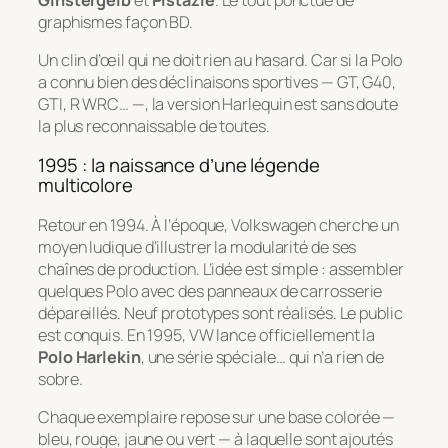
graphismes façon BD.
Un clin d’œil qui ne doit rien au hasard. Car si la Polo
a connu bien des déclinaisons sportives — GT, G40,
GTI, R WRC… —, la version Harlequin est sans doute
la plus reconnaissable de toutes.
1995 : la naissance d’une légende
multicolore
Retour en 1994. À l’époque, Volkswagen cherche un
moyen ludique d’illustrer la modularité de ses
chaînes de production. L’idée est simple : assembler
quelques Polo avec des panneaux de carrosserie
dépareillés. Neuf prototypes sont réalisés. Le public
est conquis. En 1995, VW lance officiellement la
Polo Harlekin
, une série spéciale… qui n’a rien de
sobre.
Chaque exemplaire repose sur une base colorée —
bleu, rouge, jaune ou vert — à laquelle sont ajoutés