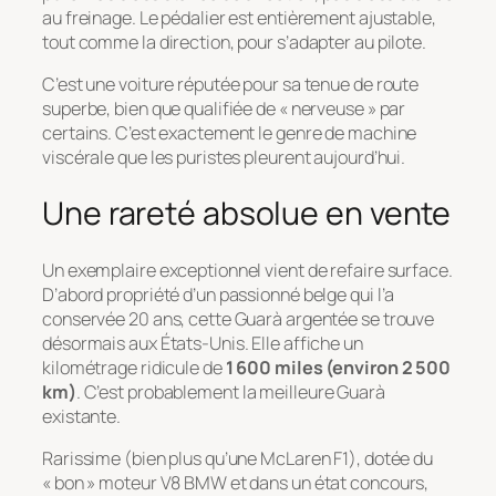
au freinage. Le pédalier est entièrement ajustable,
tout comme la direction, pour s’adapter au pilote.
C’est une voiture réputée pour sa tenue de route
superbe, bien que qualifiée de « nerveuse » par
certains. C’est exactement le genre de machine
viscérale que les puristes pleurent aujourd’hui.
Une rareté absolue en vente
Un exemplaire exceptionnel vient de refaire surface.
D’abord propriété d’un passionné belge qui l’a
conservée 20 ans, cette Guarà argentée se trouve
désormais aux États-Unis. Elle affiche un
kilométrage ridicule de
1 600 miles (environ 2 500
km)
. C’est probablement la meilleure Guarà
existante.
Rarissime (bien plus qu’une McLaren F1), dotée du
« bon » moteur V8 BMW et dans un état concours,