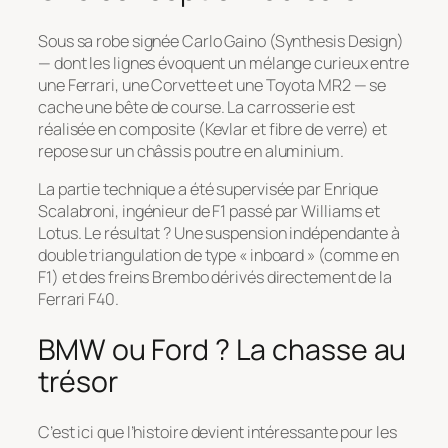
Sous sa robe signée Carlo Gaino (Synthesis Design)
— dont les lignes évoquent un mélange curieux entre
une Ferrari, une Corvette et une Toyota MR2 — se
cache une bête de course. La carrosserie est
réalisée en composite (Kevlar et fibre de verre) et
repose sur un châssis poutre en aluminium.
La partie technique a été supervisée par Enrique
Scalabroni, ingénieur de F1 passé par Williams et
Lotus. Le résultat ? Une suspension indépendante à
double triangulation de type « inboard » (comme en
F1) et des freins Brembo dérivés directement de la
Ferrari F40.
BMW ou Ford ? La chasse au
trésor
C’est ici que l’histoire devient intéressante pour les