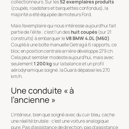
collectionneurs. Sur les
52 exemplaires produits
(coupés, roadsters et barquettes confondus), la
majorité a été équipée de moteurs Ford.
Mais l’exemplaire qui nous intéresse aujourd’hui fait
partie de l’élite : c’est l’un des
huit coupés
(sur 21
construits) à embarquer le
V8 BMW 4.0L (M60)
.
Couplé à une boîte manuelle Getrag à 6 rapports, ce
bloc en position centrale arrière développe 279 ch.
Cela peut sembler modeste aujourd’hui, mais avec
seulement
1 200 kg
sur la balance et un profil
aérodynamique soigné, la Guarà dépasse les 270
km/h.
Une conduite « à
l’ancienne »
L’intérieur, bien que soigné avec du cuir bleu, cache
une réalité brutale : c’est une voiture analogique
pure. Pas d’assistance de direction, pas d’assistance