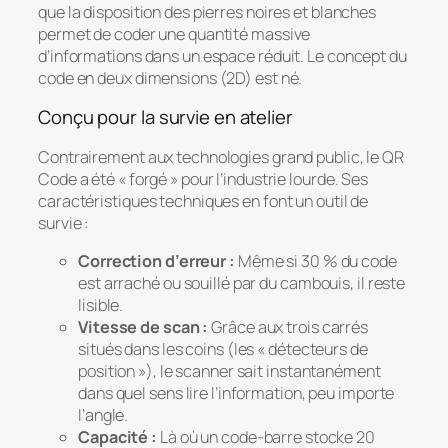
que la disposition des pierres noires et blanches
permet de coder une quantité massive
d’informations dans un espace réduit. Le concept du
code en deux dimensions (2D) est né.
Conçu pour la survie en atelier
Contrairement aux technologies grand public, le QR
Code a été « forgé » pour l’industrie lourde. Ses
caractéristiques techniques en font un outil de
survie :
Correction d’erreur :
Même si 30 % du code
est arraché ou souillé par du cambouis, il reste
lisible.
Vitesse de scan :
Grâce aux trois carrés
situés dans les coins (les « détecteurs de
position »), le scanner sait instantanément
dans quel sens lire l’information, peu importe
l’angle.
Capacité :
Là où un code-barre stocke 20