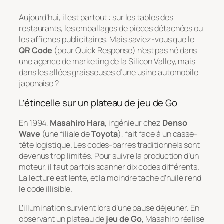
Aujourd’hui, il est partout : sur les tables des
restaurants, les emballages de pièces détachées ou
les affiches publicitaires. Mais saviez-vous que le
QR Code
(pour
Quick Response
) n’est pas né dans
une agence de marketing de la Silicon Valley, mais
dans les allées graisseuses d’une usine automobile
japonaise ?
L’étincelle sur un plateau de jeu de Go
En 1994,
Masahiro Hara
, ingénieur chez
Denso
Wave
(une filiale de
Toyota
), fait face à un casse-
tête logistique. Les codes-barres traditionnels sont
devenus trop limités. Pour suivre la production d’un
moteur, il faut parfois scanner dix codes différents.
La lecture est lente, et la moindre tache d’huile rend
le code illisible.
L’illumination survient lors d’une pause déjeuner. En
observant un plateau de
jeu de Go
, Masahiro réalise