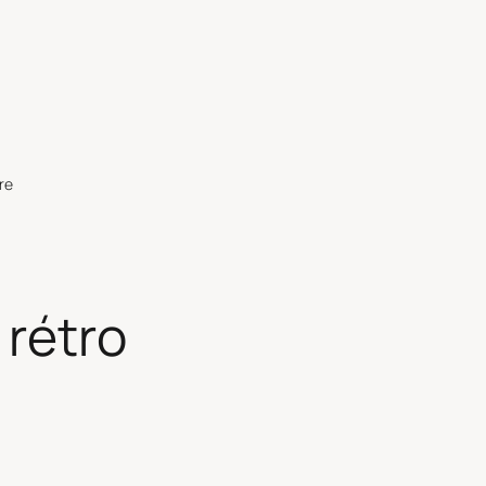
re
 rétro