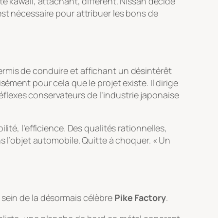
ôté
kawaii
, attachant, différent. Nissan décide
st nécessaire pour attribuer les bons de
ermis de conduire et affichant un désintérêt
ément pour cela que le projet existe. Il dirige
flexes conservateurs de l’industrie japonaise
té, l’efficience. Des qualités rationnelles,
 l’objet automobile. Quitte à choquer. « Un
 sein de la désormais célèbre
Pike Factory
.