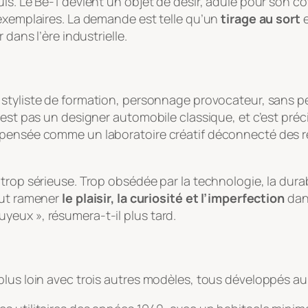
is. Le Be-1 devient un objet de désir, adulé pour son c
 exemplaires. La demande est telle qu’un
tirage au sort
e
 dans l’ère industrielle.
, styliste de formation, personnage provocateur, sans p
est pas un designer automobile classique, et c’est précis
 pensée comme un laboratoire créatif déconnecté des ré
rop sérieuse. Trop obsédée par la technologie, la durabili
eut ramener
le plaisir, la curiosité et l’imperfection
dans
eux », résumera-t-il plus tard.
plus loin avec trois autres modèles, tous développés au