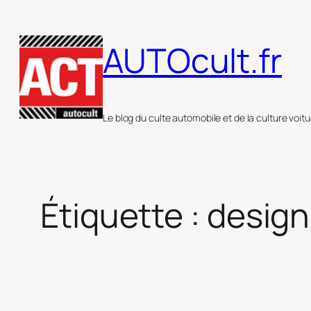
Aller
au
AUTOcult.fr
contenu
Le blog du culte automobile et de la culture voitu
Étiquette :
design