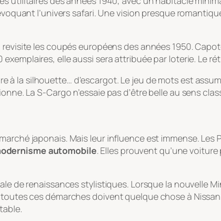
es utilitaires des années 1940, avec un habitacle minim
 évoquant l’univers safari. Une vision presque romantique
 revisite les coupés européens des années 1950. Capote
xemplaires, elle aussi sera attribuée par loterie. Le r
taire à la silhouette… d’escargot. Le jeu de mots est assu
ionne. La S-Cargo n’essaie pas d’être belle au sens clas
marché japonais. Mais leur influence est immense. Les P
modernisme automobile
. Elles prouvent qu’une voiture 
le de renaissances stylistiques. Lorsque la nouvelle Mini
, toutes ces démarches doivent quelque chose à Nissan.
table.