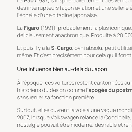
La
Pao
(1987) s’inspire ouvertement des véhicul
des interrupteurs façon aviation et une sellerie
l’échelle d’une citadine japonaise.
La
Figaro
(1991), probablement la plus iconique,
délicieusement anachronique. Produite à 20 000 e
Et puis il y a la
S-Cargo
, ovni absolu, petit utili
même. Et c’est précisément pour cela qu’il fonct
Une influence bien au-delà du Japon
À l’époque, ces voitures restent cantonnées au 
historiens du design comme
l’apogée du post
sans renier sa fonction première.
Surtout, elles ouvrent la voie à une vague mondia
2007, lorsque Volkswagen relance la Coccinelle
nostalgie pouvait être moderne, désirable et ren