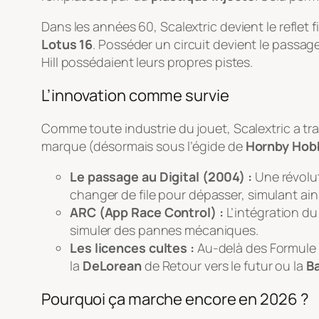
Dans les années 60, Scalextric devient le reflet f
Lotus 16
. Posséder un circuit devient le passag
Hill possédaient leurs propres pistes.
L’innovation comme survie
Comme toute industrie du jouet, Scalextric a tra
marque (désormais sous l’égide de
Hornby Hob
Le passage au Digital (2004) :
Une révolut
changer de file pour dépasser, simulant ain
ARC (App Race Control) :
L’intégration d
simuler des pannes mécaniques.
Les licences cultes :
Au-delà des Formule 1
la
DeLorean
de
Retour vers le futur
ou la
B
Pourquoi ça marche encore en 2026 ?