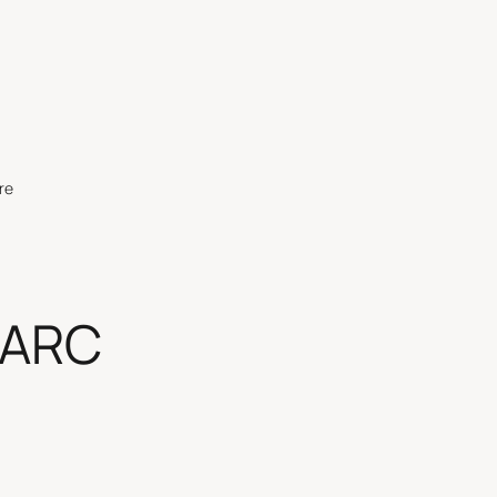
re
l ARC