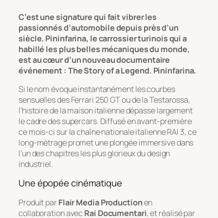
C’est une signature qui fait vibrer les
passionnés d’automobile depuis près d’un
siècle. Pininfarina, le carrossier turinois qui a
habillé les plus belles mécaniques du monde,
est au cœur d’un nouveau documentaire
événement :
The Story of a Legend. Pininfarina
.
Si le nom évoque instantanément les courbes
sensuelles des Ferrari 250 GT ou de la Testarossa,
l’histoire de la maison italienne dépasse largement
le cadre des supercars. Diffusé en avant-première
ce mois-ci sur la chaîne nationale italienne RAI 3, ce
long-métrage promet une plongée immersive dans
l’un des chapitres les plus glorieux du design
industriel.
Une épopée cinématique
Produit par
Flair Media Production
en
collaboration avec
Rai Documentari
, et réalisé par