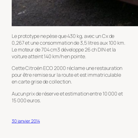
Le prototype ne pèse que 430 kg, avec un Cx de
0,267 et une consommation de 3,5 litres aux 100 km.
Le moteur de 704 cm3 développe 26 ch DIN et la
voiture atteint 140 km/h en pointe.
Cette Citroën ECO 2000 réclame une restauration
pour être remise sur la route et est immatriculable
en carte grise de collection.
Aucun prix de réserve et estimation entre 10 000 et
15 000 euros.
30 janvier 2014