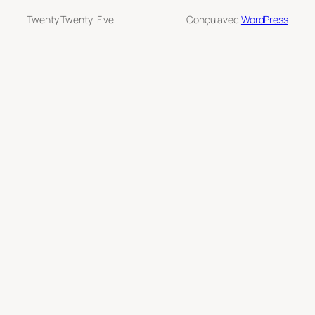
Twenty Twenty-Five
Conçu avec
WordPress