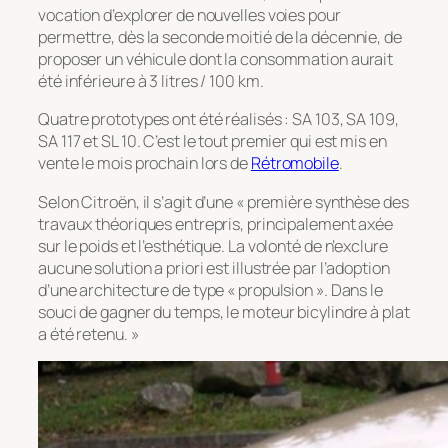
vocation d’explorer de nouvelles voies pour
permettre, dès la seconde moitié de la décennie, de
proposer un véhicule dont la consommation aurait
été inférieure à 3 litres / 100 km.
Quatre prototypes ont été réalisés : SA 103, SA 109,
SA 117 et SL 10. C’est le tout premier qui est mis en
vente le mois prochain lors de
Rétromobile
.
Selon Citroën, il s’agit d’une « première synthèse des
travaux théoriques entrepris, principalement axée
sur le poids et l’esthétique. La volonté de n’exclure
aucune solution a priori est illustrée par l’adoption
d’une architecture de type « propulsion ». Dans le
souci de gagner du temps, le moteur bicylindre à plat
a été retenu. »