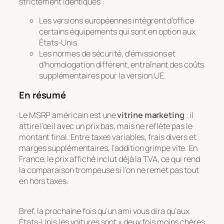
strictement identiques :
Les versions européennes intègrent d’office
certains équipements qui sont en option aux
États-Unis.
Les normes de sécurité, d’émissions et
d’homologation diffèrent, entraînant des coûts
supplémentaires pour la version UE.
En résumé
Le MSRP américain est une
vitrine marketing
: il
attire l’œil avec un prix bas, mais ne reflète pas le
montant final. Entre taxes variables, frais divers et
marges supplémentaires, l’addition grimpe vite. En
France, le prix affiché inclut déjà la TVA, ce qui rend
la comparaison trompeuse si l’on ne remet pas tout
en hors taxes.
Bref, la prochaine fois qu’un ami vous dira qu’aux
États-Unis les voitures sont « deux fois moins chères