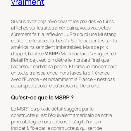
vraiment
Si vous avez déjà rêvé devant les prix des voitures
affichés sur les sites américains, vous vous êtes
sûrement fait la réflexion :
« Pourquoi une Mustang
coûte-t-elle si peu là-bas ? »
Sur le papier, les tarifs
américains semblent imbattables. Mais ce prix
d’appel, baptisé
MSRP
(
Manufacturer’s Suggested
Retail Price
), est loin d’être le montant final que
l’acheteur sort de sa poche. Et lorsque l’on compare
en toute transparence, hors taxes, la différence
avec l’Europe – et notamment la France – n’est pas
aussi spectaculaire qu’on pourrait le croire.
Qu’est-ce que le MSRP ?
Le MSRP, ou
prix de détail suggéré par le
constructeur
, est l’équivalent américain de notre
prix catalogue hors options. Il s’agit d’un tarif
indicatif, fixé par le constructeur, qui sert de