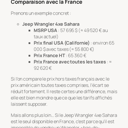
Comparaison avec la France
Prenons un exemple concret :
Jeep Wrangler 4xe Sahara
MSRP USA
: 57 695 $ (≈ 49 520 € au
taux actuel)
Prix final USA (Californie)
: environ 65
000 $ avec taxes (≈ 55 800 €)
Prix France HT
: 65 360 €
Prix France avec toutes les taxes
: ≈
92 620 €
Si l’on compare le prix hors taxes français avec le
prix américain toutes taxes comprises, l’écart se
réduit fortement. Il reste certes une différence, mais
elle est bien moindre que ce que les tarifs affichés
laissent supposer.
Mais allons plus loin… Si le Jeep Wrangler 4xe Sahara
est le seul disponible en France, c’est parce qu’il est
impossible de vendre un Wrangler « bas-de-