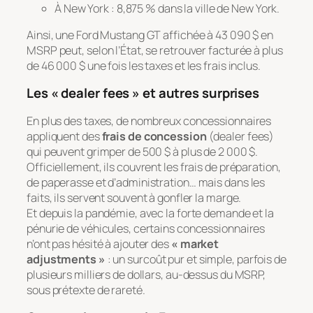
À New York : 8,875 % dans la ville de New York.
Ainsi, une Ford Mustang GT affichée à 43 090 $ en
MSRP peut, selon l’État, se retrouver facturée à plus
de 46 000 $ une fois les taxes et les frais inclus.
Les « dealer fees » et autres surprises
En plus des taxes, de nombreux concessionnaires
appliquent des
frais de concession
(
dealer fees
)
qui peuvent grimper de 500 $ à plus de 2 000 $.
Officiellement, ils couvrent les frais de préparation,
de paperasse et d’administration… mais dans les
faits, ils servent souvent à gonfler la marge.
Et depuis la pandémie, avec la forte demande et la
pénurie de véhicules, certains concessionnaires
n’ont pas hésité à ajouter des
« market
adjustments »
: un surcoût pur et simple, parfois de
plusieurs milliers de dollars, au-dessus du MSRP,
sous prétexte de rareté.