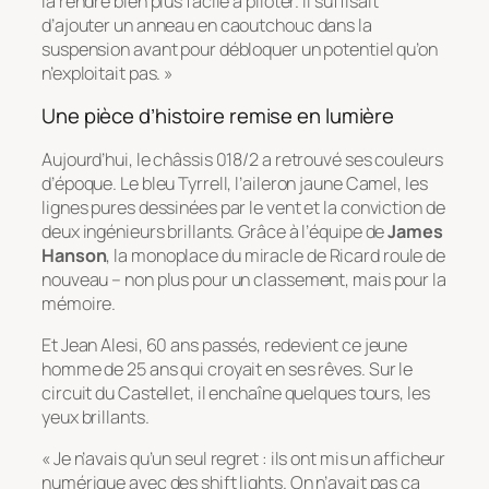
la rendre bien plus facile à piloter. Il suffisait
d’ajouter un anneau en caoutchouc dans la
suspension avant pour débloquer un potentiel qu’on
n’exploitait pas. »
Une pièce d’histoire remise en lumière
Aujourd’hui, le châssis 018/2 a retrouvé ses couleurs
d’époque. Le bleu Tyrrell, l’aileron jaune Camel, les
lignes pures dessinées par le vent et la conviction de
deux ingénieurs brillants. Grâce à l’équipe de
James
Hanson
, la monoplace du miracle de Ricard roule de
nouveau – non plus pour un classement, mais pour la
mémoire.
Et Jean Alesi, 60 ans passés, redevient ce jeune
homme de 25 ans qui croyait en ses rêves. Sur le
circuit du Castellet, il enchaîne quelques tours, les
yeux brillants.
« Je n’avais qu’un seul regret : ils ont mis un afficheur
numérique avec des shift lights. On n’avait pas ça