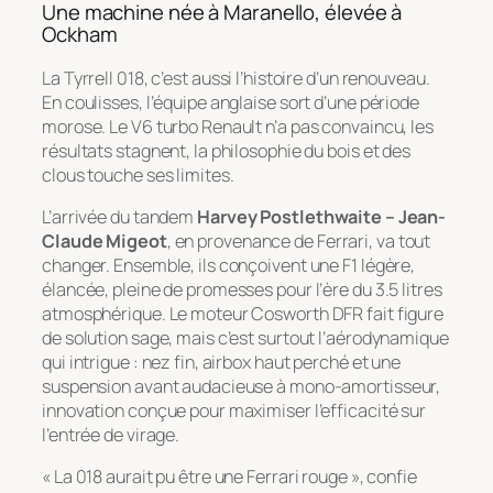
Une machine née à Maranello, élevée à
Ockham
La Tyrrell 018, c’est aussi l’histoire d’un renouveau.
En coulisses, l’équipe anglaise sort d’une période
morose. Le V6 turbo Renault n’a pas convaincu, les
résultats stagnent, la philosophie du bois et des
clous touche ses limites.
L’arrivée du tandem
Harvey Postlethwaite – Jean-
Claude Migeot
, en provenance de Ferrari, va tout
changer. Ensemble, ils conçoivent une F1 légère,
élancée, pleine de promesses pour l’ère du 3.5 litres
atmosphérique. Le moteur Cosworth DFR fait figure
de solution sage, mais c’est surtout l’aérodynamique
qui intrigue : nez fin, airbox haut perché et une
suspension avant audacieuse à mono-amortisseur,
innovation conçue pour maximiser l’efficacité sur
l’entrée de virage.
« La 018 aurait pu être une Ferrari rouge », confie