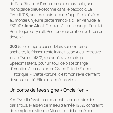
de Paul Ricard. À l’ombre des pins parasols, une
monoplace bleue détonne dans le paddock. La
Tyrrell 018, austère mais racée, s’apprête à révéler
au monde un jeune pilote franco-sicilien venu de la
F3000 :
Jean Alesi
. Ce jour-là, tout change. Pour lui.
Pour l’équipe Tyrrell. Pour une génération de tifosi en
devenir.
2025
. Le temps a passé. Mais sur ce même
asphalte, le frisson reste intact. Jean Alesi retrouve
« sa » Tyrrell 018/2, restaurée avec soin par
Speedmasters, pour un tour de piste chargé
d’émotion à l’occasion du Grand Prix de France
Historique. « Cette voiture, c’est mon rêve d’enfant
devenu réalité. Elle a changé ma vie. »
Un conte de fées signé « Oncle Ken »
Ken Tyrrell n’avait pas pour habitude de faire des
paris fous. Mais en ce milieu d’année 1989, contraint
de remplacer Michele Alboreto – débarqué pour