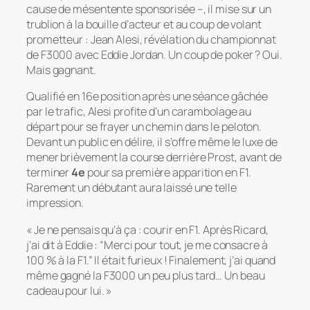
cause de mésentente sponsorisée –, il mise sur un
trublion à la bouille d’acteur et au coup de volant
prometteur : Jean Alesi, révélation du championnat
de F3000 avec Eddie Jordan. Un coup de poker ? Oui.
Mais gagnant.
Qualifié en 16e position après une séance gâchée
par le trafic, Alesi profite d’un carambolage au
départ pour se frayer un chemin dans le peloton.
Devant un public en délire, il s’offre même le luxe de
mener brièvement la course derrière Prost, avant de
terminer
4e
pour sa première apparition en F1.
Rarement un débutant aura laissé une telle
impression.
« Je ne pensais qu’à ça : courir en F1. Après Ricard,
j’ai dit à Eddie : “Merci pour tout, je me consacre à
100 % à la F1.” Il était furieux ! Finalement, j’ai quand
même gagné la F3000 un peu plus tard… Un beau
cadeau pour lui. »