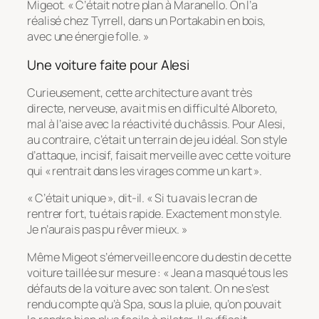
Migeot. « C’était notre plan à Maranello. On l’a
réalisé chez Tyrrell, dans un Portakabin en bois,
avec une énergie folle. »
Une voiture faite pour Alesi
Curieusement, cette architecture avant très
directe, nerveuse, avait mis en difficulté Alboreto,
mal à l’aise avec la réactivité du châssis. Pour Alesi,
au contraire, c’était un terrain de jeu idéal. Son style
d’attaque, incisif, faisait merveille avec cette voiture
qui « rentrait dans les virages comme un kart ».
« C’était unique », dit-il. « Si tu avais le cran de
rentrer fort, tu étais rapide. Exactement mon style.
Je n’aurais pas pu rêver mieux. »
Même Migeot s’émerveille encore du destin de cette
voiture taillée sur mesure : « Jean a masqué tous les
défauts de la voiture avec son talent. On ne s’est
rendu compte qu’à Spa, sous la pluie, qu’on pouvait