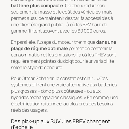
batterie plus compacte
. Ce choix réduit non
seulement la masse et le coût des véhicules, mais
permet aussi de maintenir des tarifs accessibles à
une clientèle grand public, là où les BEV haut de
gamme flirtent souvent avec les 60 000 euros.
En parallèle, l’usage du moteur thermique
dans une
plage de régime optimale
permet de contenir la
consommation et les émissions, là où les PHEV sont
régulièrement pointés du doigt pour leur variabilité
selon le style de conduite.
Pour Otmar Scharrer, le constat est clair : « Ces
systèmes offrent une vraie alternative aux batteries
plus grosses – donc plus coûteuses – ou aux
hybrides rechargeables classiques. » En somme, une
électrification raisonnée, au plus près des besoins
réels des usagers.
Des pick-up aux SUV : les EREV changent
d’échelle