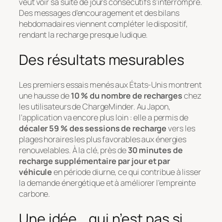
veut voir sa suite de jours consécutifs s’interrompre.
Des messages d’encouragement et des bilans
hebdomadaires viennent compléter le dispositif,
rendant la recharge presque ludique.
Des résultats mesurables
Les premiers essais menés aux États-Unis montrent
une hausse de
10 % du nombre de recharges
chez
les utilisateurs de ChargeMinder. Au Japon,
l’application va encore plus loin : elle a permis de
décaler 59 % des sessions de recharge
vers les
plages horaires les plus favorables aux énergies
renouvelables. À la clé, près de
30 minutes de
recharge supplémentaire par jour et par
véhicule
en période diurne, ce qui contribue à lisser
la demande énergétique et à améliorer l’empreinte
carbone.
Une idée… qui n’est pas si