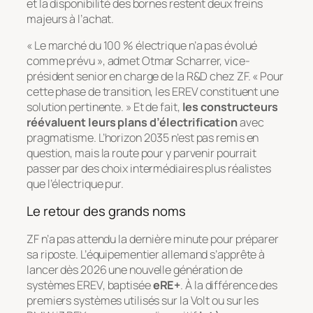
et la disponibilité des bornes restent deux freins
majeurs à l’achat.
« Le marché du 100 % électrique n’a pas évolué
comme prévu », admet Otmar Scharrer, vice-
président senior en charge de la R&D chez ZF. « Pour
cette phase de transition, les EREV constituent une
solution pertinente. » Et de fait,
les constructeurs
réévaluent leurs plans d’électrification
avec
pragmatisme. L’horizon 2035 n’est pas remis en
question, mais la route pour y parvenir pourrait
passer par des choix intermédiaires plus réalistes
que l’électrique pur.
Le retour des grands noms
ZF n’a pas attendu la dernière minute pour préparer
sa riposte. L’équipementier allemand s’apprête à
lancer dès 2026 une nouvelle génération de
systèmes EREV, baptisée
eRE+
. À la différence des
premiers systèmes utilisés sur la Volt ou sur les