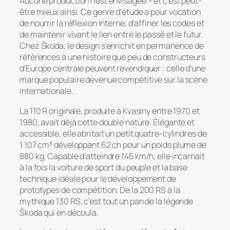
Aucune production n’est envisagée – et c’est peut-
être mieux ainsi. Ce genre d’étude a pour vocation
de nourrir la réflexion interne, d’affiner les codes et
de maintenir vivant le lien entre le passé et le futur.
Chez Škoda, le design s’enrichit en permanence de
références à une histoire que peu de constructeurs
d’Europe centrale peuvent revendiquer : celle d’une
marque populaire devenue compétitive sur la scène
internationale.
La 110 R originale, produite à Kvasiny entre 1970 et
1980, avait déjà cette double nature. Élégante et
accessible, elle abritait un petit quatre-cylindres de
1 107 cm³ développant 62 ch pour un poids plume de
880 kg. Capable d’atteindre 145 km/h, elle incarnait
à la fois la voiture de sport du peuple et la base
technique idéale pour le développement de
prototypes de compétition. De la 200 RS à la
mythique 130 RS, c’est tout un pan de la légende
Škoda qui en découla.