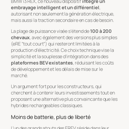
BMW i3 REX, ce nouveau dispositif
intègre un
embrayage intelligent et un différentiel
,
autorisant non seulement la génération électrique,
mais aussi la traction secondaire en cas de besoin.
La plage de puissance visée s’étend de
100 à 200
chevaux
, avec également des versions plus simples
(eRE “tout court”) qui resteront limitées à la
production d’électricité. Ce choix technique vise la
simplicité et la souplesse d’intégration dans des
plateformes BEV existantes
, réduisant les coûts
de développement et les délais de mise sur le
marché.
Un argument fort pour les constructeurs, qui
cherchent à contenir leurs investissements tout en
proposant une alternative plus convaincante que les
hybrides rechargeables classiques.
Moins de batterie, plus de liberté
L’un des grands atouts des EREV réside dans leur