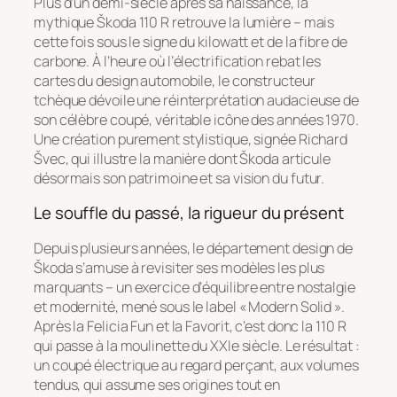
Plus d’un demi-siècle après sa naissance, la
mythique Škoda 110 R retrouve la lumière – mais
cette fois sous le signe du kilowatt et de la fibre de
carbone. À l’heure où l’électrification rebat les
cartes du design automobile, le constructeur
tchèque dévoile une réinterprétation audacieuse de
son célèbre coupé, véritable icône des années 1970.
Une création purement stylistique, signée Richard
Švec, qui illustre la manière dont Škoda articule
désormais son patrimoine et sa vision du futur.
Le souffle du passé, la rigueur du présent
Depuis plusieurs années, le département design de
Škoda s’amuse à revisiter ses modèles les plus
marquants – un exercice d’équilibre entre nostalgie
et modernité, mené sous le label « Modern Solid ».
Après la Felicia Fun et la Favorit, c’est donc la 110 R
qui passe à la moulinette du XXIe siècle. Le résultat :
un coupé électrique au regard perçant, aux volumes
tendus, qui assume ses origines tout en