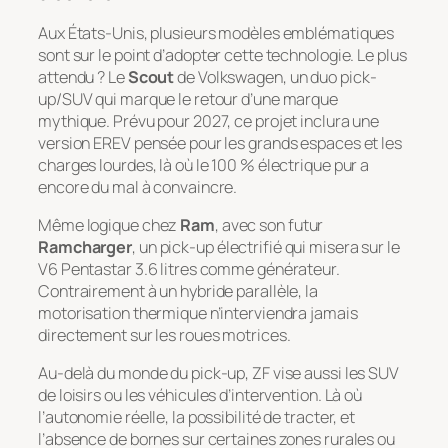
Aux États-Unis, plusieurs modèles emblématiques
sont sur le point d’adopter cette technologie. Le plus
attendu ? Le
Scout
de Volkswagen, un duo pick-
up/SUV qui marque le retour d’une marque
mythique. Prévu pour 2027, ce projet inclura une
version EREV pensée pour les grands espaces et les
charges lourdes, là où le 100 % électrique pur a
encore du mal à convaincre.
Même logique chez
Ram
, avec son futur
Ramcharger
, un pick-up électrifié qui misera sur le
V6 Pentastar 3.6 litres comme générateur.
Contrairement à un hybride parallèle, la
motorisation thermique n’interviendra jamais
directement sur les roues motrices.
Au-delà du monde du pick-up, ZF vise aussi les SUV
de loisirs ou les véhicules d’intervention. Là où
l’autonomie réelle, la possibilité de tracter, et
l’absence de bornes sur certaines zones rurales ou