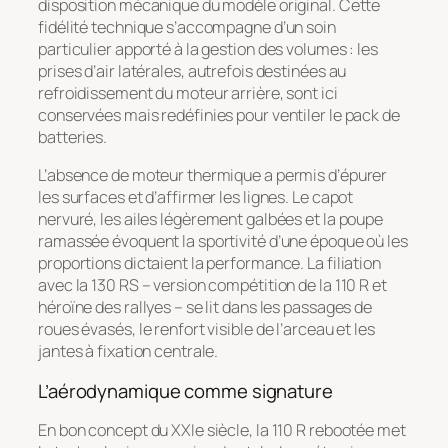
disposition mécanique du modèle original. Cette
fidélité technique s’accompagne d’un soin
particulier apporté à la gestion des volumes : les
prises d’air latérales, autrefois destinées au
refroidissement du moteur arrière, sont ici
conservées mais redéfinies pour ventiler le pack de
batteries.
L’absence de moteur thermique a permis d’épurer
les surfaces et d’affirmer les lignes. Le capot
nervuré, les ailes légèrement galbées et la poupe
ramassée évoquent la sportivité d’une époque où les
proportions dictaient la performance. La filiation
avec la 130 RS – version compétition de la 110 R et
héroïne des rallyes – se lit dans les passages de
roues évasés, le renfort visible de l’arceau et les
jantes à fixation centrale.
L’aérodynamique comme signature
En bon concept du XXIe siècle, la 110 R rebootée met