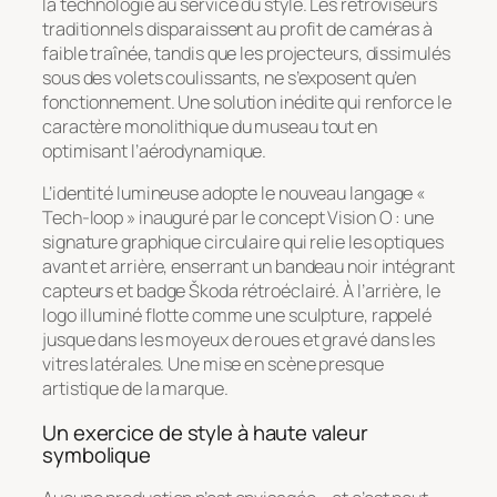
la technologie au service du style. Les rétroviseurs
traditionnels disparaissent au profit de caméras à
faible traînée, tandis que les projecteurs, dissimulés
sous des volets coulissants, ne s’exposent qu’en
fonctionnement. Une solution inédite qui renforce le
caractère monolithique du museau tout en
optimisant l’aérodynamique.
L’identité lumineuse adopte le nouveau langage «
Tech-loop » inauguré par le concept Vision O : une
signature graphique circulaire qui relie les optiques
avant et arrière, enserrant un bandeau noir intégrant
capteurs et badge Škoda rétroéclairé. À l’arrière, le
logo illuminé flotte comme une sculpture, rappelé
jusque dans les moyeux de roues et gravé dans les
vitres latérales. Une mise en scène presque
artistique de la marque.
Un exercice de style à haute valeur
symbolique