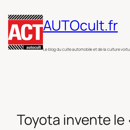
Aller
au
AUTOcult.fr
contenu
Le blog du culte automobile et de la culture voitu
Toyota invente le