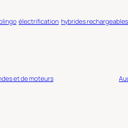
olingo
électrification
hybrides rechargeable
endes et de moteurs
Aud