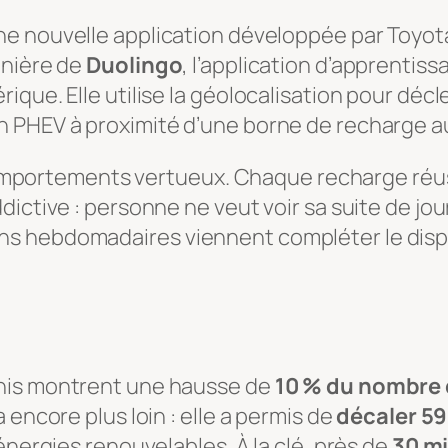
une nouvelle application développée par Toyota
anière de
Duolingo
, l’application d’apprenti
que. Elle utilise la géolocalisation pour décle
n PHEV à proximité d’une borne de recharge 
s comportements vertueux. Chaque recharge réus
dictive : personne ne veut voir sa suite de jo
s hebdomadaires viennent compléter le dispo
Unis montrent une hausse de
10 % du nombre 
 encore plus loin : elle a permis de
décaler 59
énergies renouvelables. À la clé, près de
30 m