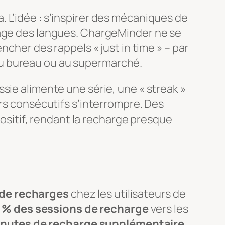
. L’idée : s’inspirer des mécaniques de
ssage des langues. ChargeMinder ne se
ncher des rappels « just in time » – par
au bureau ou au supermarché.
sie alimente une série, une « streak »
urs consécutifs s’interrompre. Des
sitif, rendant la recharge presque
de recharges
chez les utilisateurs de
 % des sessions de recharge
vers les
inutes de recharge supplémentaire