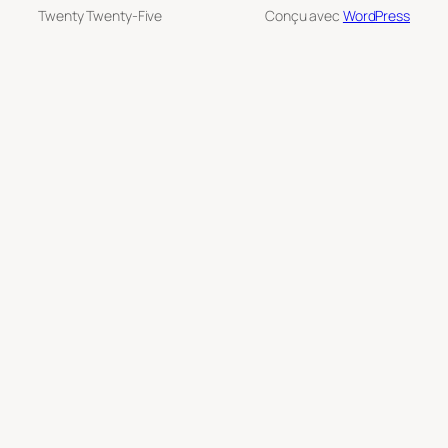
Twenty Twenty-Five
Conçu avec
WordPress