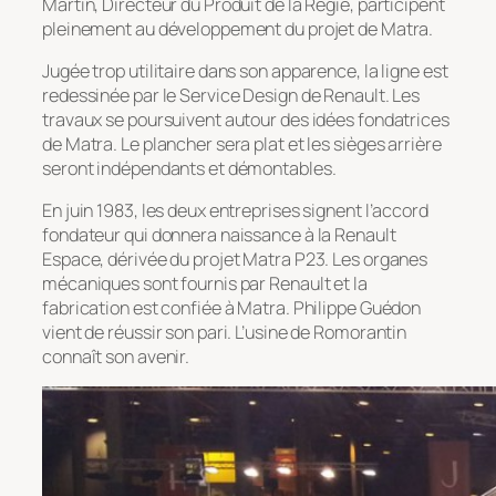
Martin, Directeur du Produit de la Régie, participent
pleinement au développement du projet de Matra.
Jugée trop utilitaire dans son apparence, la ligne est
redessinée par le Service Design de Renault. Les
travaux se poursuivent autour des idées fondatrices
de Matra. Le plancher sera plat et les sièges arrière
seront indépendants et démontables.
En juin 1983, les deux entreprises signent l’accord
fondateur qui donnera naissance à la Renault
Espace, dérivée du projet Matra P23. Les organes
mécaniques sont fournis par Renault et la
fabrication est confiée à Matra. Philippe Guédon
vient de réussir son pari. L’usine de Romorantin
connaît son avenir.