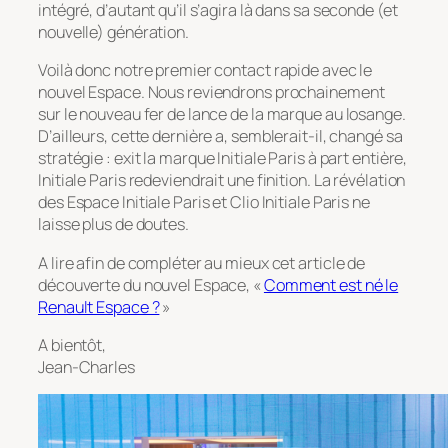
intégré, d’autant qu’il s’agira là dans sa seconde (et
nouvelle) génération.
Voilà donc notre premier contact rapide avec le
nouvel Espace. Nous reviendrons prochainement
sur le nouveau fer de lance de la marque au losange.
D’ailleurs, cette dernière a, semblerait-il, changé sa
stratégie : exit la marque Initiale Paris à part entière,
Initiale Paris redeviendrait une finition. La révélation
des Espace Initiale Paris et Clio Initiale Paris ne
laisse plus de doutes.
A lire afin de compléter au mieux cet article de
découverte du nouvel Espace, «
Comment est né le
Renault Espace ?
»
A bientôt,
Jean-Charles