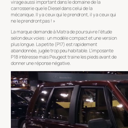
virage aussi important dans le domaine de la
carrosserie que le Diesel dans celui de la
mécanique. Il y a ceux qui le prendront, il y a ceux qui
ne le prendront pas ! »
La marque demande à Matra de poursuivre l’étude
selon deux voies : un modèle compact et une version
plus longue. La petite (P17) est rapidement
abandonnée, jugée trop peu habitable. L’imposante
P18 intéresse mais Peugeot traine les pieds avant de
donner une réponse négative.