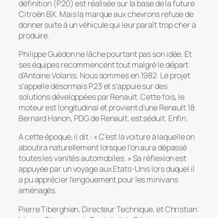
définition (P20) est réalisée sur la base de la future
Citroën BX. Mais la marque aux chevrons refuse de
donner suite à un véhicule qui leur paraît trop cher à
produire.
Philippe Guédon ne lâche pourtant pas son idée. Et
ses équipes recommencent tout malgré le départ
d’Antoine Volanis. Nous sommes en 1982. Le projet
s’appelle désormais P23 et s’appuie sur des
solutions développées par Renault. Cette fois, le
moteur est longitudinal et provient d’une Renault 18.
Bernard Hanon, PDG de Renault, est séduit. Enfin.
A cette époque, il dit : « C’est la voiture à laquelle on
aboutira naturellement lorsque l’on aura dépassé
toutes les vanités automobiles. » Sa réflexion est
appuyée par un voyage aux Etats-Unis lors duquel il
a pu apprécier l’engouement pour les minivans
aménagés.
Pierre Tiberghien, Directeur Technique, et Christian