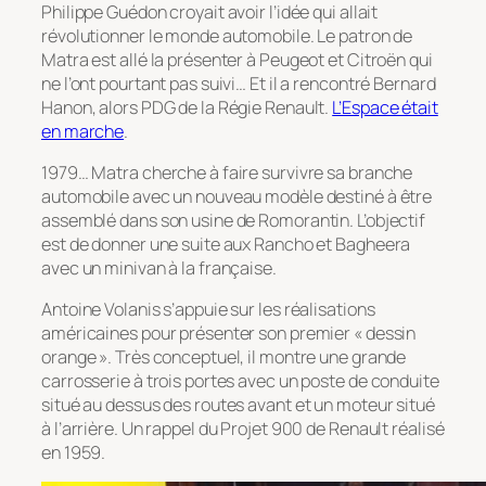
Philippe Guédon croyait avoir l’idée qui allait
révolutionner le monde automobile. Le patron de
Matra est allé la présenter à Peugeot et Citroën qui
ne l’ont pourtant pas suivi… Et il a rencontré Bernard
Hanon, alors PDG de la Régie Renault.
L’Espace était
en marche
.
1979… Matra cherche à faire survivre sa branche
automobile avec un nouveau modèle destiné à être
assemblé dans son usine de Romorantin. L’objectif
est de donner une suite aux Rancho et Bagheera
avec un minivan à la française.
Antoine Volanis s’appuie sur les réalisations
américaines pour présenter son premier « dessin
orange ». Très conceptuel, il montre une grande
carrosserie à trois portes avec un poste de conduite
situé au dessus des routes avant et un moteur situé
à l’arrière. Un rappel du Projet 900 de Renault réalisé
en 1959.