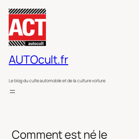
Aller
au
contenu
AUTOcult.fr
Le blog du culte automobile et de la culture voiture
Comment est né le