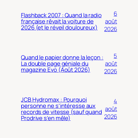
6
Flashback 2007 : Quand la radio
août
française rêvait la voiture de
2026 (et le réveil douloureux)
2026
5
Quand le papier donne la leçon :
août
La double page géniale du
magazine Evo (Août 2026)
2026
JCB Hydromax : Pourquoi
4
personne ne s’intéresse aux
août
records de vitesse (sauf quand
2026
Prodrive s’en mêle)