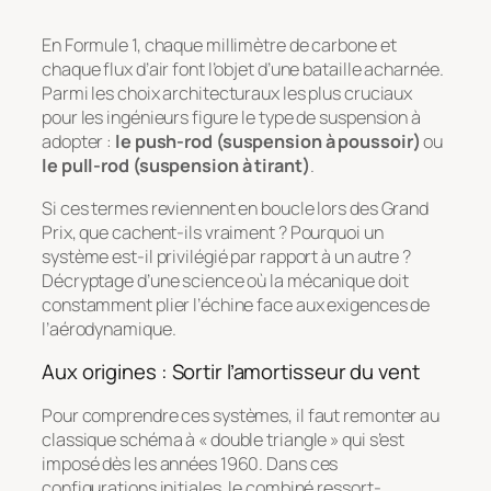
En Formule 1, chaque millimètre de carbone et
chaque flux d’air font l’objet d’une bataille acharnée.
Parmi les choix architecturaux les plus cruciaux
pour les ingénieurs figure le type de suspension à
adopter :
le push-rod (suspension à poussoir)
ou
le pull-rod (suspension à tirant)
.
Si ces termes reviennent en boucle lors des Grand
Prix, que cachent-ils vraiment ? Pourquoi un
système est-il privilégié par rapport à un autre ?
Décryptage d’une science où la mécanique doit
constamment plier l’échine face aux exigences de
l’aérodynamique.
Aux origines : Sortir l’amortisseur du vent
Pour comprendre ces systèmes, il faut remonter au
classique schéma à « double triangle » qui s’est
imposé dès les années 1960. Dans ces
configurations initiales, le combiné ressort-