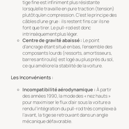
tige fine est infiniment plus résistante
lorsqu’elle travaille en pure traction (tension)
plutôt qu’en compression. C’est le principe des
câbles d’une grue : ils restent fins car ils ne
font que tirer. Le pull-rod est donc
intrinsèquement plus léger.
Centre de gravité abaissé :
Le point
d’ancrage étant situé en bas, l’ensemble des
composants lourds (ressorts, amortisseurs,
barres antiroulis) est logé au plus près du sol,
ce qui améliore la stabilité de la voiture.
Les Inconvénients :
Incompatibilité aérodynamique :
À partir
des années 1990, la mode des « nez hauts »
pour maximiser le flux d’air sous la voiture a
rendu l’intégration du pull-rod très complexe à
l’avant, la tige se retrouvant dans un angle
mécanique défavorable.