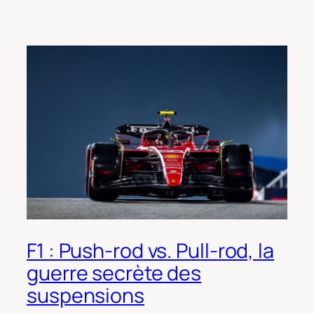
F1 : Push-rod vs. Pull-rod, la
guerre secrète des
suspensions