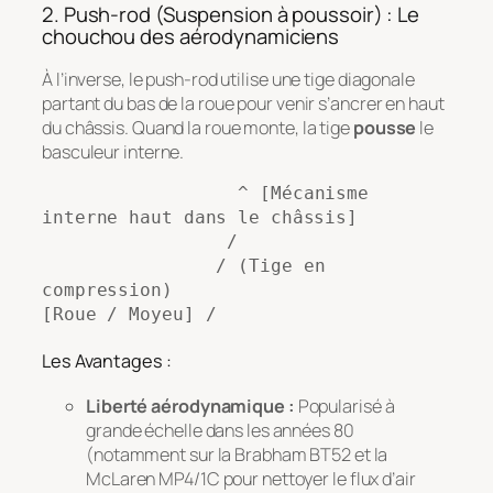
2. Push-rod (Suspension à poussoir) : Le
chouchou des aérodynamiciens
À l’inverse, le push-rod utilise une tige diagonale
partant du bas de la roue pour venir s’ancrer en haut
du châssis. Quand la roue monte, la tige
pousse
le
basculeur interne.
                  ^ [Mécanisme 
interne haut dans le châssis]

                 /

                / (Tige en 
compression)

Les Avantages :
Liberté aérodynamique :
Popularisé à
grande échelle dans les années 80
(notamment sur la Brabham BT52 et la
McLaren MP4/1C pour nettoyer le flux d’air