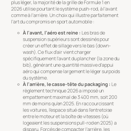
plus léger, la majorité de la grille de Formule 1 en
2026 utilise pourtant le système push-rod, à l’avant
comme à l’arrière. Un choix qui illustre parfaitement
l’art du compromis en sport automobile :
À l’avant, l’aéro est reine :
Les bras de
suspension supérieurs sont dessinés pour
créer un effet de sillage vers le bas (
down-
wash
). Ce flux d’air vient charger
spécifiquement l’avant du plancher (la zone du
bib
), générant une quantité massive d’appui
aéro qui compense largement le léger surpoids
du système.
À l’arrière, le casse-tête du packaging :
Le
règlement technique 2026 a imposé un
empattement maximal de 3 400 mm, soit 200
mm de moins qu’en 2025. En raccourcissant
les voitures, l’espace situé dans l’entretoise
entre le moteur et la boîte de vitesses (où
logeaient les suspensions pull-rod en 2025) a
disparu. Forcés de compacter l’arrière, les