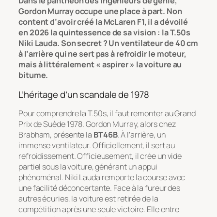
Dans le panthéon des ingénieurs de génie,
Gordon Murray occupe une place à part. Non
content d’avoir créé la McLaren F1, il a dévoilé
en 2026 la quintessence de sa vision : la T.50s
Niki Lauda. Son secret ? Un ventilateur de 40 cm
à l’arrière qui ne sert pas à refroidir le moteur,
mais à littéralement « aspirer » la voiture au
bitume.
L’héritage d’un scandale de 1978
Pour comprendre la T.50s, il faut remonter au Grand
Prix de Suède 1978. Gordon Murray, alors chez
Brabham, présente la
BT46B
. À l’arrière, un
immense ventilateur. Officiellement, il sert au
refroidissement. Officieusement, il crée un vide
partiel sous la voiture, générant un appui
phénoménal. Niki Lauda remporte la course avec
une facilité déconcertante. Face à la fureur des
autres écuries, la voiture est retirée de la
compétition après une seule victoire. Elle entre