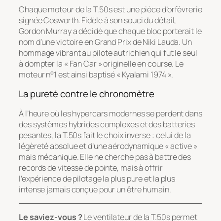
Chaque moteur de la T.50s est une pièce d’orfèvrerie
signée Cosworth. Fidèle à son souci du détail,
Gordon Murray a décidé que chaque bloc porterait le
nom d’une victoire en Grand Prix de Niki Lauda. Un
hommage vibrant au pilote autrichien qui fut le seul
à dompter la « Fan Car » originelle en course. Le
moteur n°1 est ainsi baptisé « Kyalami 1974 ».
La pureté contre le chronomètre
À l’heure où les hypercars modernes se perdent dans
des systèmes hybrides complexes et des batteries
pesantes, la T.50s fait le choix inverse : celui de la
légèreté absolue et d’une aérodynamique « active »
mais mécanique. Elle ne cherche pas à battre des
records de vitesse de pointe, mais à offrir
l’expérience de pilotage la plus pure et la plus
intense jamais conçue pour un être humain.
Le saviez-vous ?
Le ventilateur de la T.50s permet