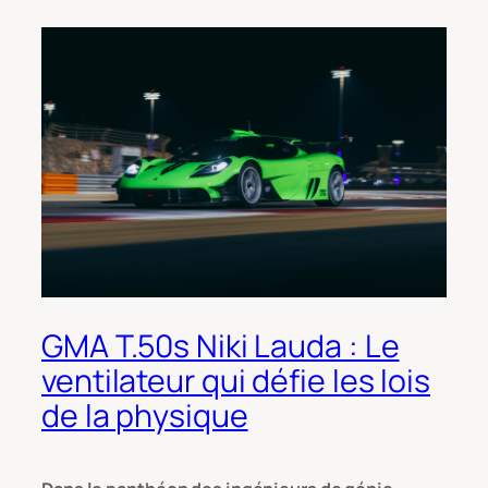
GMA T.50s Niki Lauda : Le
ventilateur qui défie les lois
de la physique