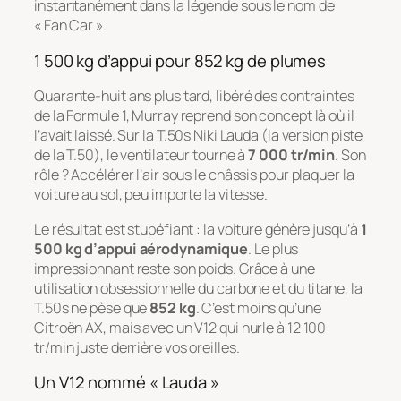
instantanément dans la légende sous le nom de
« Fan Car ».
1 500 kg d’appui pour 852 kg de plumes
Quarante-huit ans plus tard, libéré des contraintes
de la Formule 1, Murray reprend son concept là où il
l’avait laissé. Sur la T.50s Niki Lauda (la version piste
de la T.50), le ventilateur tourne à
7 000 tr/min
. Son
rôle ? Accélérer l’air sous le châssis pour plaquer la
voiture au sol, peu importe la vitesse.
Le résultat est stupéfiant : la voiture génère jusqu’à
1
500 kg d’appui aérodynamique
. Le plus
impressionnant reste son poids. Grâce à une
utilisation obsessionnelle du carbone et du titane, la
T.50s ne pèse que
852 kg
. C’est moins qu’une
Citroën AX, mais avec un V12 qui hurle à 12 100
tr/min juste derrière vos oreilles.
Un V12 nommé « Lauda »