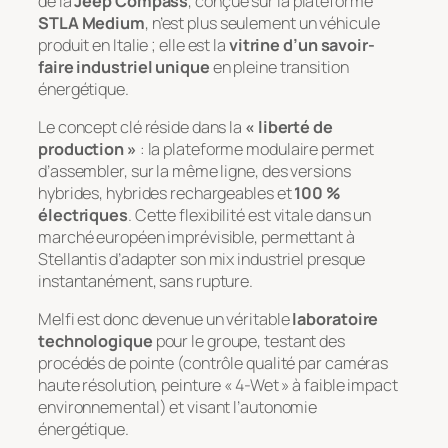
de la
Jeep Compass
, conçue sur la plateforme
STLA Medium
, n’est plus seulement un véhicule
produit en Italie ; elle est la
vitrine d’un savoir-
faire industriel unique
en pleine transition
énergétique.
Le concept clé réside dans la
« liberté de
production »
: la plateforme modulaire permet
d’assembler, sur la même ligne, des versions
hybrides, hybrides rechargeables et
100 %
électriques
. Cette flexibilité est vitale dans un
marché européen imprévisible, permettant à
Stellantis d’adapter son
mix
industriel presque
instantanément, sans rupture.
Melfi est donc devenue un véritable
laboratoire
technologique
pour le groupe, testant des
procédés de pointe (contrôle qualité par caméras
haute résolution, peinture « 4-Wet » à faible impact
environnemental) et visant l’autonomie
énergétique.