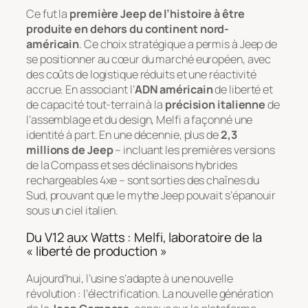
Ce fut la
première Jeep de l’histoire à être
produite en dehors du continent nord-
américain
. Ce choix stratégique a permis à Jeep de
se positionner au cœur du marché européen, avec
des coûts de logistique réduits et une réactivité
accrue. En associant l’
ADN américain
de liberté et
de capacité tout-terrain à la
précision italienne
de
l’assemblage et du design, Melfi a façonné une
identité à part. En une décennie, plus de
2,3
millions de Jeep
– incluant les premières versions
de la Compass et ses déclinaisons hybrides
rechargeables 4xe – sont sorties des chaînes du
Sud, prouvant que le mythe Jeep pouvait s’épanouir
sous un ciel italien.
Du V12 aux Watts : Melfi, laboratoire de la
« liberté de production »
Aujourd’hui, l’usine s’adapte à une nouvelle
révolution : l’électrification. La nouvelle génération