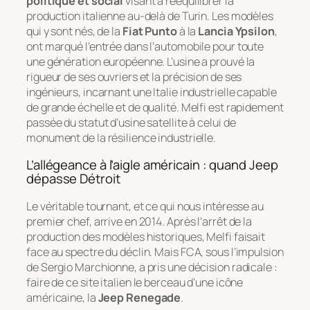
politique et social
visant à rééquilibrer la
production italienne au-delà de Turin. Les modèles
qui y sont nés, de la
Fiat Punto
à la
Lancia Ypsilon
,
ont marqué l’entrée dans l’automobile pour toute
une génération européenne. L’usine a prouvé la
rigueur de ses ouvriers et la précision de ses
ingénieurs, incarnant une Italie industrielle capable
de grande échelle et de qualité. Melfi est rapidement
passée du statut d’usine satellite à celui de
monument de la résilience industrielle.
L’allégeance à l’aigle américain : quand Jeep
dépasse Détroit
Le véritable tournant, et ce qui nous intéresse au
premier chef, arrive en 2014. Après l’arrêt de la
production des modèles historiques, Melfi faisait
face au spectre du déclin. Mais FCA, sous l’impulsion
de Sergio Marchionne, a pris une décision radicale :
faire de ce site italien le berceau d’une icône
américaine, la
Jeep Renegade
.