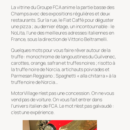
La vitrine du Groupe FCA anime la partie basse des
Champs avec des expositions régulières et deux
restaurants. Sur la rue, le Fiat Caffè pour déguster
une pizza ; au dernier étage, un incontournable : le
NoLita, l’une des meilleures adresses italiennes en
France, sous la direction de Vittorio Beltramelli.
Quelques mots pour vous faire rêver autour de la
truffe : monochrome de langoustines du Guilvenec,
carottes, orange, safran et truffes noires ; risotto à
la truffe noire de Norcia, artichauts poivrades et
Parmesan Reggiano ; Spaghetti « alla chitarra » à la
truffe noire de Norcia…
MotorVillage n’est pas une concession. On ne vous
vend pas de voiture. On vous fait entrer dans
l’univers italien de FCA. Le mot n’est pas galvaudé :
c’est une expérience.