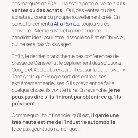
des marques de FCA… Il laisse la porte ouverte à
des
ventes ou des achats
… Oui, des ventes ou des
achats au cœur du groupe nouvellement créé. On
pense forcément à
Alfa Romeo
, toujours très
convoité… Même si Marchionne annonce un
candidat idéal pour être l’associé de Fiat et Chrysler,
qui ne sera pas Volkswagen.
Enfin, le dernier grand thème des conférences de
presse de Genève fut le déploiement des solutions
Google et Apple… Là encore, il est sur la défensive : «
Tant Apple que Google sont des entreprises
extrêmement sérieuses. S’ils prévoient de faire
quelque chose, ils vont le faire. En revanche,
je ne
peux pas dire s’ils finiront par obtenir ce qu’ils
prévoient
. »
Comme quoi, tout financier qu’il est,
il garde une
très haute estime de l’industrie automobile
face aux géants du numérique…