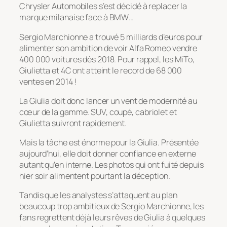
Chrysler Automobiles s’est décidé à replacer la
marque milanaise face à BMW…
Sergio Marchionne a trouvé 5 milliards d’euros pour
alimenter son ambition de voir Alfa Romeo vendre
400 000 voitures dès 2018. Pour rappel, les MiTo,
Giulietta et 4C ont atteint le record de 68 000
ventes en 2014 !
La Giulia doit donc lancer un vent de modernité au
cœur de la gamme. SUV, coupé, cabriolet et
Giulietta suivront rapidement.
Mais la tâche est énorme pour la Giulia. Présentée
aujourd’hui, elle doit donner confiance en externe
autant qu’en interne. Les photos qui ont fuité depuis
hier soir alimentent pourtant la déception.
Tandis que les analystes s’attaquent au plan
beaucoup trop ambitieux de Sergio Marchionne, les
fans regrettent déjà leurs rêves de Giulia à quelques