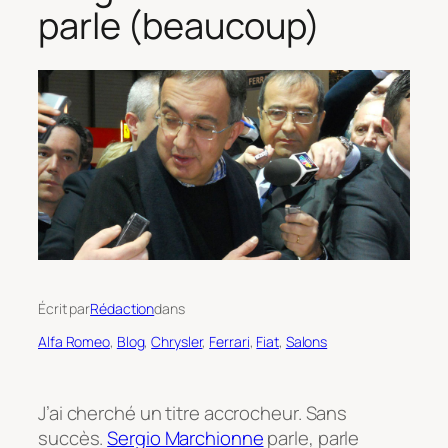
parle (beaucoup)
Écrit par
Rédaction
dans
Alfa Romeo
, 
Blog
, 
Chrysler
, 
Ferrari
, 
Fiat
, 
Salons
J’ai cherché un titre accrocheur. Sans
succès.
Sergio Marchionne
parle, parle