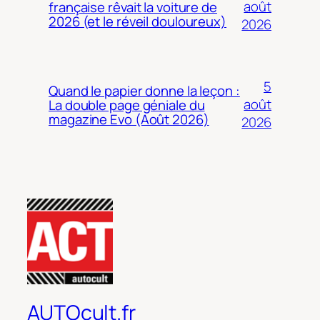
août
française rêvait la voiture de
2026 (et le réveil douloureux)
2026
5
Quand le papier donne la leçon :
août
La double page géniale du
magazine Evo (Août 2026)
2026
AUTOcult.fr