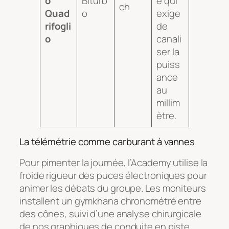
o
Biturb
e qui
ch
Quad
o
exige
rifogli
de
o
canali
ser la
puiss
ance
au
millim
ètre.
La télémétrie comme carburant à vannes
Pour pimenter la journée, l’Academy utilise la
froide rigueur des puces électroniques pour
animer les débats du groupe. Les moniteurs
installent un gymkhana chronométré entre
des cônes, suivi d’une analyse chirurgicale
de nos graphiques de conduite en piste.