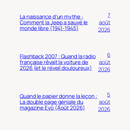
7
La naissance d’un mythe :
août
Comment la Jeep a sauvé le
monde libre (1941-1945)
2026
6
Flashback 2007 : Quand la radio
août
française rêvait la voiture de
2026 (et le réveil douloureux)
2026
5
Quand le papier donne la leçon :
août
La double page géniale du
magazine Evo (Août 2026)
2026