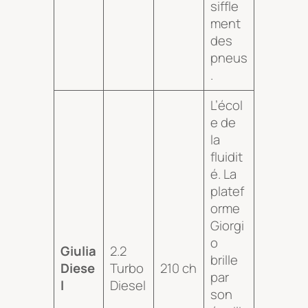
siffle
ment
des
pneus
.
L’écol
e de
la
fluidit
é. La
platef
orme
Giorgi
o
Giulia
2.2
brille
Diese
Turbo
210 ch
par
l
Diesel
son