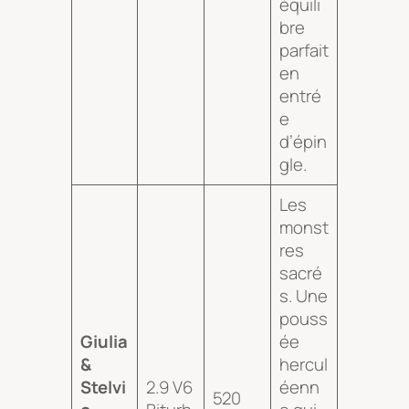
équili
bre
parfait
en
entré
e
d’épin
gle.
Les
monst
res
sacré
s. Une
pouss
Giulia
ée
&
hercul
Stelvi
2.9 V6
éenn
520