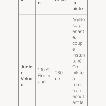
n
la
piste
Agilité
surpr
enant
e,
coupl
e
instan
tané.
Junio
On
100 %
r
280
pilote
Électri
Veloc
ch
à
que
e
l’oreill
e en
écout
ant le