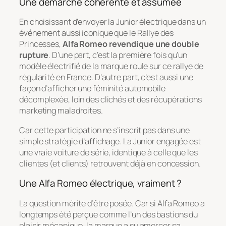
Une démarche cohérente et assumée
En choisissant d’envoyer la Junior électrique dans un
événement aussi iconique que le Rallye des
Princesses,
Alfa Romeo revendique une double
rupture
. D’une part, c’est la première fois qu’un
modèle électrifié de la marque roule sur ce rallye de
régularité en France. D’autre part, c’est aussi une
façon d’afficher une féminité automobile
décomplexée, loin des clichés et des récupérations
marketing maladroites.
Car cette participation ne s’inscrit pas dans une
simple stratégie d’affichage. La Junior engagée est
une vraie voiture de série, identique à celle que les
clientes (et clients) retrouvent déjà en concession.
Une Alfa Romeo électrique, vraiment ?
La question mérite d’être posée. Car si Alfa Romeo a
longtemps été perçue comme l’un des bastions du
plaisir mécanique, la marque a su amorcer sa