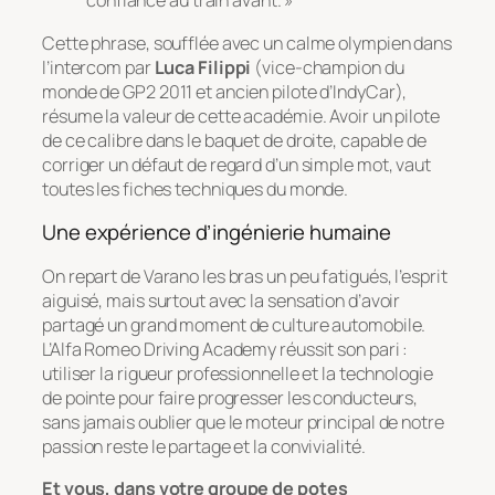
confiance au train avant. »
Cette phrase, soufflée avec un calme olympien dans
l’intercom par
Luca Filippi
(vice-champion du
monde de GP2 2011 et ancien pilote d’IndyCar),
résume la valeur de cette académie. Avoir un pilote
de ce calibre dans le baquet de droite, capable de
corriger un défaut de regard d’un simple mot, vaut
toutes les fiches techniques du monde.
Une expérience d’ingénierie humaine
On repart de Varano les bras un peu fatigués, l’esprit
aiguisé, mais surtout avec la sensation d’avoir
partagé un grand moment de culture automobile.
L’Alfa Romeo Driving Academy réussit son pari :
utiliser la rigueur professionnelle et la technologie
de pointe pour faire progresser les conducteurs,
sans jamais oublier que le moteur principal de notre
passion reste le partage et la convivialité.
Et vous, dans votre groupe de potes