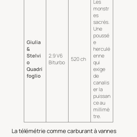
Les
monstr
es
sacrés.
Une
poussé
Giulia
e
&
herculé
Stelvi
2.9 V6
enne
520 ch
o
Biturbo
qui
Quadri
exige
foglio
de
canalis
er la
puissan
ce au
millimè
tre.
La télémétrie comme carburant à vannes