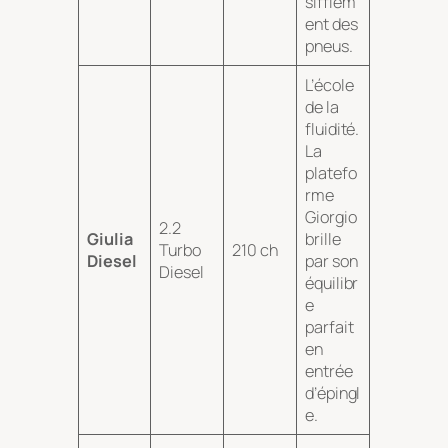
sifflem
ent des
pneus.
L’école
de la
fluidité.
La
platefo
rme
Giorgio
2.2
Giulia
brille
Turbo
210 ch
Diesel
par son
Diesel
équilibr
e
parfait
en
entrée
d’épingl
e.