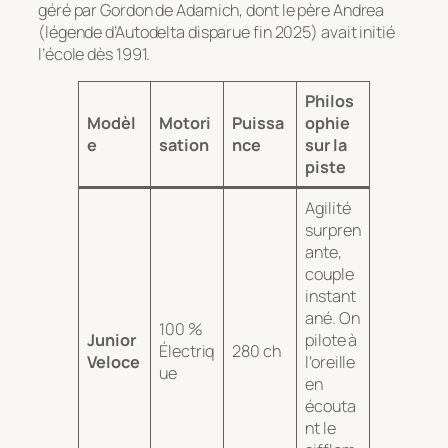
géré par Gordon de Adamich, dont le père Andrea
(légende d’Autodelta disparue fin 2025) avait initié
l’école dès 1991.
Philos
Modèl
Motori
Puissa
ophie
e
sation
nce
sur la
piste
Agilité
surpren
ante,
couple
instant
ané. On
100 %
Junior
pilote à
Électriq
280 ch
Veloce
l’oreille
ue
en
écouta
nt le