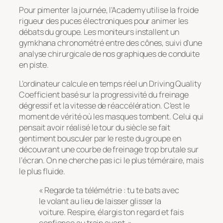
Pour pimenter la journée, l’Academy utilise la froide
rigueur des puces électroniques pour animer les
débats du groupe. Les moniteurs installent un
gymkhana chronométré entre des cônes, suivi d’une
analyse chirurgicale de nos graphiques de conduite
en piste.
L’ordinateur calcule en temps réel un
Driving Quality
Coefficient
basé sur la progressivité du freinage
dégressif et la vitesse de réaccélération. C’est le
moment de vérité où les masques tombent. Celui qui
pensait avoir réalisé le tour du siècle se fait
gentiment bousculer par le reste du groupe en
découvrant une courbe de freinage trop brutale sur
l’écran. On ne cherche pas ici le plus téméraire, mais
le plus fluide.
« Regarde ta télémétrie : tu te bats avec
le volant au lieu de laisser glisser la
voiture. Respire, élargis ton regard et fais