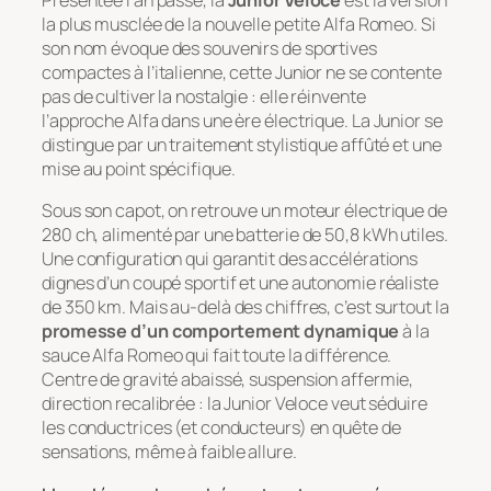
Présentée l’an passé, la
Junior Veloce
est la version
la plus musclée de la nouvelle petite Alfa Romeo. Si
son nom évoque des souvenirs de sportives
compactes à l’italienne, cette Junior ne se contente
pas de cultiver la nostalgie : elle réinvente
l’approche Alfa dans une ère électrique. La Junior se
distingue par un traitement stylistique affûté et une
mise au point spécifique.
Sous son capot, on retrouve un moteur électrique de
280 ch, alimenté par une batterie de 50,8 kWh utiles.
Une configuration qui garantit des accélérations
dignes d’un coupé sportif et une autonomie réaliste
de 350 km. Mais au-delà des chiffres, c’est surtout la
promesse d’un comportement dynamique
à la
sauce Alfa Romeo qui fait toute la différence.
Centre de gravité abaissé, suspension affermie,
direction recalibrée : la Junior Veloce veut séduire
les conductrices (et conducteurs) en quête de
sensations, même à faible allure.