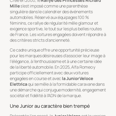
Créé en 2000, le
Rallye des Princesses Richard
Mille
s’est imposé comme une parenthèse
singulière dans le calendrier des événements
automobiles. Réservé aux équipages 100 %
féminins, ce rallye de régularité mêle glamour et
exigence sportive, le tout sur les plus belles routes
de France. Les voitures engagées doivent répondre à
des critères stricts d’ancienneté.
Ce cadre unique offre une opportunité précieuse
pour les marques désireuses d’associer leur image à
l’élégance, à l’enthousiasme et à une certaine idée
de la liberté automobile. En 2025, Alfa Romeo y
participe officiellement avec deux voitures
engagées en course et avec
la Junior Veloce
Elettrica
qui se mêle à la formidable caravane dans
une démarche qui conjugue modernité, engagement
sociétal et fidélité à l’ADN de la marque.
Une Junior au caractère bien trempé