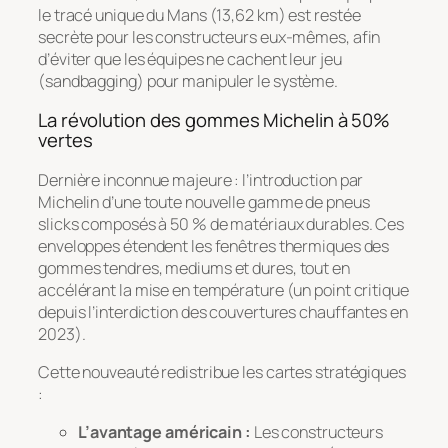
le tracé unique du Mans (13,62 km) est restée
secrète pour les constructeurs eux-mêmes, afin
d’éviter que les équipes ne cachent leur jeu
(
sandbagging
) pour manipuler le système.
La révolution des gommes Michelin à 50%
vertes
Dernière inconnue majeure : l’introduction par
Michelin d’une toute nouvelle gamme de pneus
slicks composés à 50 % de matériaux durables. Ces
enveloppes étendent les fenêtres thermiques des
gommes tendres, mediums et dures, tout en
accélérant la mise en température (un point critique
depuis l’interdiction des couvertures chauffantes en
2023).
Cette nouveauté redistribue les cartes stratégiques
:
L’avantage américain :
Les constructeurs