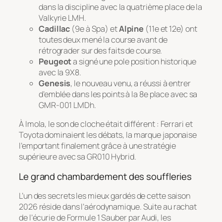
dans la discipline avec la quatrième place de la
Valkyrie LMH.
Cadillac
(9e à Spa) et
Alpine
(11e et 12e) ont
toutes deux mené la course avant de
rétrograder sur des faits de course.
Peugeot
a signé une pole position historique
avec la 9X8.
Genesis
, le nouveau venu, a réussi à entrer
d’emblée dans les points à la 8e place avec sa
GMR-001 LMDh.
À Imola, le son de cloche était différent : Ferrari et
Toyota dominaient les débats, la marque japonaise
l’emportant finalement grâce à une stratégie
supérieure avec sa GR010 Hybrid.
Le grand chambardement des souffleries
L’un des secrets les mieux gardés de cette saison
2026 réside dans l’aérodynamique. Suite au rachat
de l’écurie de Formule 1 Sauber par Audi, les