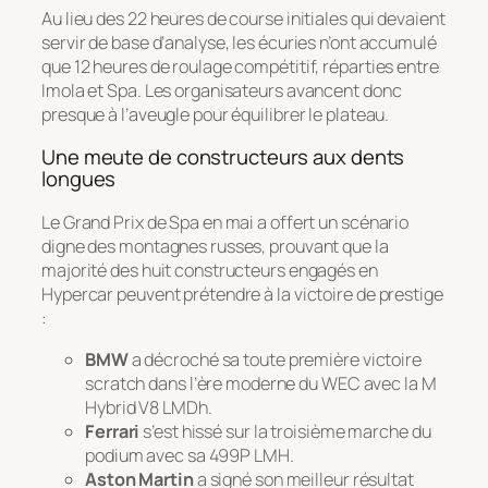
Au lieu des 22 heures de course initiales qui devaient
servir de base d’analyse, les écuries n’ont accumulé
que 12 heures de roulage compétitif, réparties entre
Imola et Spa. Les organisateurs avancent donc
presque à l’aveugle pour équilibrer le plateau.
Une meute de constructeurs aux dents
longues
Le Grand Prix de Spa en mai a offert un scénario
digne des montagnes russes, prouvant que la
majorité des huit constructeurs engagés en
Hypercar peuvent prétendre à la victoire de prestige
:
BMW
a décroché sa toute première victoire
scratch dans l’ère moderne du WEC avec la M
Hybrid V8 LMDh.
Ferrari
s’est hissé sur la troisième marche du
podium avec sa 499P LMH.
Aston Martin
a signé son meilleur résultat