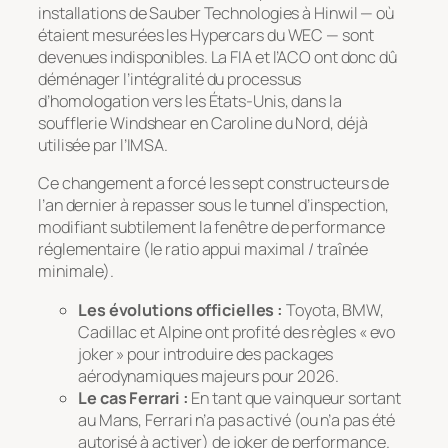
installations de Sauber Technologies à Hinwil — où
étaient mesurées les Hypercars du WEC — sont
devenues indisponibles. La FIA et l’ACO ont donc dû
déménager l’intégralité du processus
d’homologation vers les États-Unis, dans la
soufflerie
Windshear
en Caroline du Nord, déjà
utilisée par l’IMSA.
Ce changement a forcé les sept constructeurs de
l’an dernier à repasser sous le tunnel d’inspection,
modifiant subtilement la fenêtre de performance
réglementaire (le ratio appui maximal / traînée
minimale).
Les évolutions officielles :
Toyota, BMW,
Cadillac et Alpine ont profité des règles « evo
joker » pour introduire des packages
aérodynamiques majeurs pour 2026.
Le cas Ferrari :
En tant que vainqueur sortant
au Mans, Ferrari n’a pas activé (ou n’a pas été
autorisé à activer) de joker de performance.