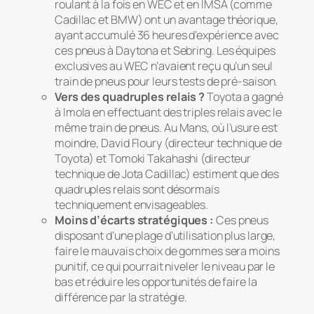
roulant à la fois en WEC et en IMSA (comme
Cadillac et BMW) ont un avantage théorique,
ayant accumulé 36 heures d’expérience avec
ces pneus à Daytona et Sebring. Les équipes
exclusives au WEC n’avaient reçu qu’un seul
train de pneus pour leurs tests de pré-saison.
Vers des quadruples relais ?
Toyota a gagné
à Imola en effectuant des triples relais avec le
même train de pneus. Au Mans, où l’usure est
moindre, David Floury (directeur technique de
Toyota) et Tomoki Takahashi (directeur
technique de Jota Cadillac) estiment que des
quadruples relais sont désormais
techniquement envisageables.
Moins d’écarts stratégiques :
Ces pneus
disposant d’une plage d’utilisation plus large,
faire le mauvais choix de gommes sera moins
punitif, ce qui pourrait niveler le niveau par le
bas et réduire les opportunités de faire la
différence par la stratégie.