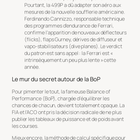
Pourtant, la 499P a dû adapter son aéro aux
mesures de la nouvelle soufflerie américaine.
Ferdinando Cannizzo, responsable technique
des programmes d’endurance de Ferrari,
confirme l’apparition de nouveaux déflecteurs
(
flicks
), flaps Gurney, dérives de diffuseur et
vapo-stabilisateurs (
dive planes
). Le verdict
du patron est sans appel : la Ferrari est «
intrinsèquement un peu plus lente » cette
année.
Le mur du secret autour de la BoP
Pour pimenter le tout, la fameuse Balance of
Performance (BoP), chargée d’équilibrer les
chances de chacun, devient totalement opaque. La
FIA et l’ACO ont pris la décision radicale de ne plus
publier les tableaux de puissance et de poids avant
les courses.
Mieux encore, la méthode de calcul spécifique pour