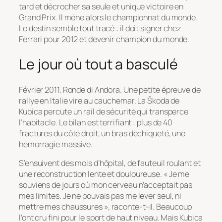
tard et décrocher sa seule et unique victoire en
Grand Prix. Il mène alors le championnat du monde.
Le destin semble tout tracé : il doit signer chez
Ferrari pour 2012 et devenir champion du monde.
Le jour où tout a basculé
Février 2011. Ronde di Andora. Une petite épreuve de
rallye en Italie vire au cauchemar. La Škoda de
Kubica percute un rail de sécurité qui transperce
l’habitacle. Le bilan est terrifiant : plus de 40
fractures du côté droit, un bras déchiqueté, une
hémorragie massive.
S’ensuivent des mois d’hôpital, de fauteuil roulant et
une reconstruction lente et douloureuse.
« Je me
souviens de jours où mon cerveau n’acceptait pas
mes limites. Je ne pouvais pas me lever seul, ni
mettre mes chaussures »
, raconte-t-il. Beaucoup
l’ont cru fini pour le sport de haut niveau. Mais Kubica