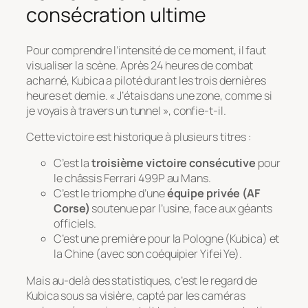
consécration ultime
Pour comprendre l’intensité de ce moment, il faut
visualiser la scène. Après 24 heures de combat
acharné, Kubica a piloté durant les trois dernières
heures et demie.
« J’étais dans une zone, comme si
je voyais à travers un tunnel »
, confie-t-il.
Cette victoire est historique à plusieurs titres :
C’est la
troisième victoire consécutive
pour
le châssis Ferrari 499P au Mans.
C’est le triomphe d’une
équipe privée (AF
Corse)
soutenue par l’usine, face aux géants
officiels.
C’est une première pour la Pologne (Kubica) et
la Chine (avec son coéquipier Yifei Ye).
Mais au-delà des statistiques, c’est le regard de
Kubica sous sa visière, capté par les caméras