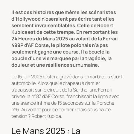
Il est des histoires que même les scénaristes
d’Hollywood n’oseraient pas écrire tant elles
semblent invraisemblables. Celle de Robert
Kubica est de cette trempe. En remportant les
24 Heures du Mans 2025 au volant de la Ferrari
499P d’AF Corse, le pilote polonais n’a pas
seulement gagné une course. Il a bouclé la
boucle d’une vie marquée par la tragédie, la
douleur et une résilience surhumaine.
Le 15 juin 2025 restera gravé dans le marbre du sport
automobile. Alors que le drapeau à damier
s’abaissait sur le circuit de la Sarthe, une Ferrari
privée, la n°83 d’AF Corse, franchissait la ligne avec
une avance infime de 15 secondes sur la Porsche
n°6. Au volant pour ce dernier relais sous haute
tension ? Robert Kubica.
Le Mans 2025 : La