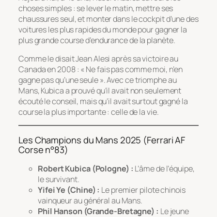
choses simples : se lever le matin, mettre ses
chaussures seul, et monter dans le cockpit d’une des
voitures les plus rapides du monde pour gagner la
plus grande course d’endurance de la planète.
Comme le disait Jean Alesi après sa victoire au
Canada en 2008 :
« Ne fais pas comme moi, n’en
gagne pas qu’une seule »
. Avec ce triomphe au
Mans, Kubica a prouvé qu’il avait non seulement
écouté le conseil, mais qu’il avait surtout gagné la
course la plus importante : celle de la vie.
Les Champions du Mans 2025 (Ferrari AF
Corse n°83)
Robert Kubica (Pologne) :
L’âme de l’équipe,
le survivant.
Yifei Ye (Chine) :
Le premier pilote chinois
vainqueur au général au Mans.
Phil Hanson (Grande-Bretagne) :
Le jeune