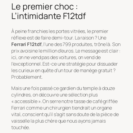
Le premier choc :
L’intimidante F12tdf
À peine franchies les portes vitrées, le premier
réflexe est de faire demi-tour. La raison ? Une
Ferrari F12tdf
, l’une des 799 produites, trône là. Son
prix avoisine le million d’euros. Le message est clair :
ici, on ne vend pas des voitures, on vend de
l’exceptionnel. Est-ce une stratégie pour dissuader
les curieux en quête d’un tour de manège gratuit ?
Probablement.
Mais une fois passé ce gardien du temple à douze
cylindres, on découvre une sélection plus
« accessible ». On serre notre tasse de café griffée
Ferrari comme un chirurgien tiendrait un organe
vital, conscient qu’il s’agit sans doute de la pièce de
vaisselle la plus chère que nous ayons jamais
touchée.