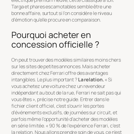
électrique premium neuve, cette classique à toit
Targa et phares escamotables semble être une
bonne affaire, surtout si l’on considère le niveau
d’émotion qu’elle procure en comparaison.
Pourquoi acheter en
concession officielle ?
On peut trouver des modèles similaires moins chers
sur les sites de petites annonces. Mais acheter
directement chez Ferrari offre des avantages
intangibles. Le plus important ?
La relation.
« Si
vous achetez une voiture chez un revendeur
indépendant au bout de la rue, Ferrari ne sait pas qui
vous êtes »
, précise notre guide. Entrer dans le
fichier client officiel, c’est s’ouvrir les portes
d’événements exclusifs, de journées sur circuit, et
parfois même l’opportunité d’acheter des modèles
en série limitée.
« 90 % de l’expérience Ferrari, c’est
la relation. Nous allons prendre soin de vous, ce n’est