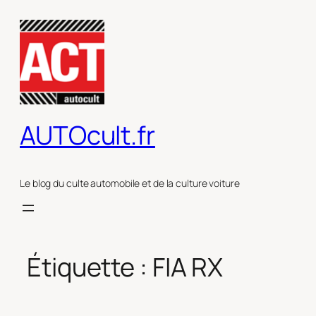
Aller
au
contenu
AUTOcult.fr
Le blog du culte automobile et de la culture voiture
Étiquette :
FIA RX