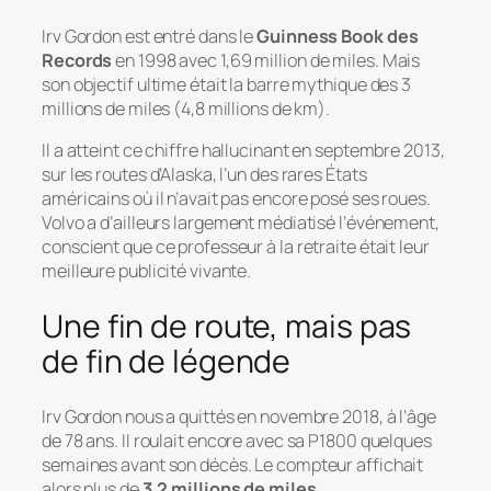
Irv Gordon est entré dans le
Guinness Book des
Records
en 1998 avec 1,69 million de miles. Mais
son objectif ultime était la barre mythique des 3
millions de miles (4,8 millions de km).
Il a atteint ce chiffre hallucinant en septembre 2013,
sur les routes d’Alaska, l’un des rares États
américains où il n’avait pas encore posé ses roues.
Volvo a d’ailleurs largement médiatisé l’événement,
conscient que ce professeur à la retraite était leur
meilleure publicité vivante.
Une fin de route, mais pas
de fin de légende
Irv Gordon nous a quittés en novembre 2018, à l’âge
de 78 ans. Il roulait encore avec sa P1800 quelques
semaines avant son décès. Le compteur affichait
alors plus de
3,2 millions de miles
.