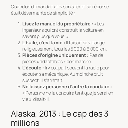
Quand on demandait à Irv son secret, sa réponse
était désarmante de simplicité :
Lisez le manuel du propriétaire :
« Les
ingénieurs qui ont construit la voiture en
savent plus que vous. »
L’huile, c’est la vie :
Il faisait sa vidange
religieusement tous les 5 000 à 6 000 km.
Pièces d’origine uniquement :
Pas de
pièces « adaptables » bon marché.
L’écoute :
Irv coupait souvent la radio pour
écouter sa mécanique. Au moindre bruit
suspect, il s’arrêtait.
Ne laissez personne d’autre la conduire :
« Personne ne la conduira tant que je serai en
vie »
, disait-il.
Alaska, 2013 : Le cap des 3
millions