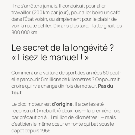
Il ne s’arrêtera jamais. Il conduisait pour aller
travailler (200 km par jour), pour aller boire un café
dans l’État voisin, ou simplement pour le plaisir de
voir la route défiler. Dix ans plus tard, il atteignait les
800 000 km.
Le secret de la longévité ?
« Lisez le manuel ! »
Comment une voiture de sport des années 60 peut-
elle parcourir 5 millions de kilomètres ? On pourrait
croire qu’Irv a changé dix fois de moteur.
Pas du
tout.
Le bloc moteur est
d’origine
. Il a certes été
réconstruit (« rebuilt ») deux fois — la première fois
par précaution à… 1 million de kilomètres ! — mais
c’est bien le même cœur en fonte qui bat sous le
capot depuis 1966.