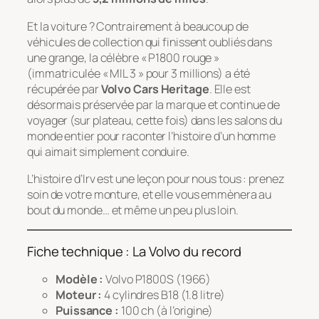
Et la voiture ? Contrairement à beaucoup de
véhicules de collection qui finissent oubliés dans
une grange, la célèbre « P1800 rouge »
(immatriculée « MIL 3 » pour 3 millions) a été
récupérée par
Volvo Cars Heritage
. Elle est
désormais préservée par la marque et continue de
voyager (sur plateau, cette fois) dans les salons du
monde entier pour raconter l’histoire d’un homme
qui aimait simplement conduire.
L’histoire d’Irv est une leçon pour nous tous : prenez
soin de votre monture, et elle vous emmènera au
bout du monde… et même un peu plus loin.
Fiche technique : La Volvo du record
Modèle :
Volvo P1800S (1966)
Moteur :
4 cylindres B18 (1.8 litre)
Puissance :
100 ch (à l’origine)