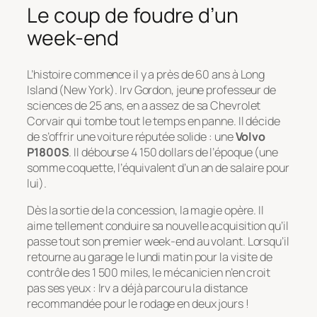
Le coup de foudre d’un
week-end
L’histoire commence il y a près de 60 ans à Long
Island (New York). Irv Gordon, jeune professeur de
sciences de 25 ans, en a assez de sa Chevrolet
Corvair qui tombe tout le temps en panne. Il décide
de s’offrir une voiture réputée solide : une
Volvo
P1800S
. Il débourse 4 150 dollars de l’époque (une
somme coquette, l’équivalent d’un an de salaire pour
lui).
Dès la sortie de la concession, la magie opère. Il
aime tellement conduire sa nouvelle acquisition qu’il
passe tout son premier week-end au volant. Lorsqu’il
retourne au garage le lundi matin pour la visite de
contrôle des 1 500 miles, le mécanicien n’en croit
pas ses yeux : Irv a déjà parcouru la distance
recommandée pour le rodage en deux jours !