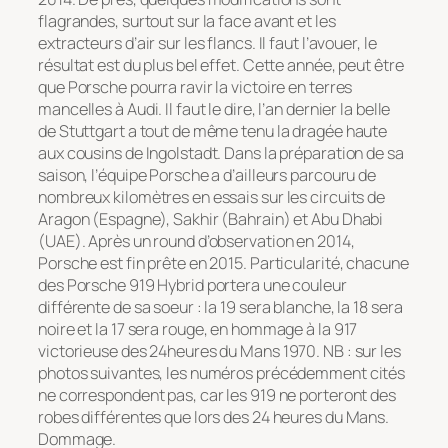
flagrandes, surtout sur la face avant et les
extracteurs d’air sur les flancs. Il faut l’avouer, le
résultat est du plus bel effet. Cette année, peut être
que Porsche pourra ravir la victoire en terres
mancelles à Audi. Il faut le dire, l’an dernier la belle
de Stuttgart a tout de même tenu la dragée haute
aux cousins de Ingolstadt. Dans la préparation de sa
saison, l’équipe Porsche a d’ailleurs parcouru de
nombreux kilomètres en essais sur les circuits de
Aragon (Espagne), Sakhir (Bahrain) et Abu Dhabi
(UAE). Après un round d’observation en 2014,
Porsche est fin prête en 2015. Particularité, chacune
des Porsche 919 Hybrid portera une couleur
différente de sa soeur : la 19 sera blanche, la 18 sera
noire et la 17 sera rouge, en hommage à la 917
victorieuse des 24heures du Mans 1970. NB : sur les
photos suivantes, les numéros précédemment cités
ne correspondent pas, car les 919 ne porteront des
robes différentes que lors des 24 heures du Mans.
Dommage.