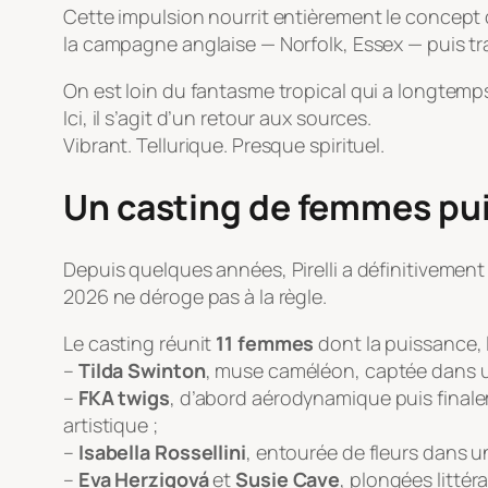
Cette impulsion nourrit entièrement le concept
la campagne anglaise — Norfolk, Essex — puis t
On est loin du fantasme tropical qui a longtemps 
Ici, il s’agit d’un retour aux sources.
Vibrant. Tellurique. Presque spirituel.
Un casting de femmes pui
Depuis quelques années, Pirelli a définitivemen
2026 ne déroge pas à la règle.
Le casting réunit
11 femmes
dont la puissance, 
–
Tilda Swinton
, muse caméléon, captée dans un
–
FKA twigs
, d’abord aérodynamique puis finale
artistique ;
–
Isabella Rossellini
, entourée de fleurs dans u
–
Eva Herzigová
et
Susie Cave
, plongées litté