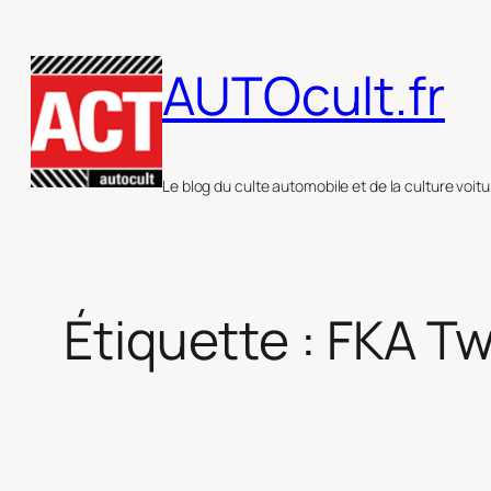
Aller
au
AUTOcult.fr
contenu
Le blog du culte automobile et de la culture voitu
Étiquette :
FKA Tw