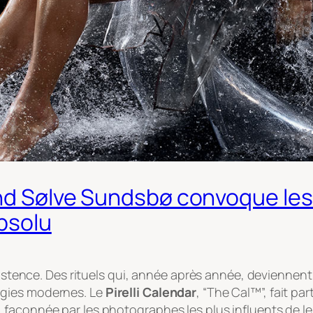
and Sølve Sundsbø convoque les 
absolu
xistence. Des rituels qui, année après année, deviennent 
ogies modernes. Le
Pirelli Calendar
, “The Cal™”, fait pa
façonnée par les photographes les plus influents de le