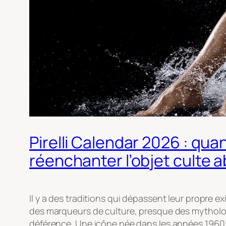
Pirelli Calendar 2026 : qu
réenchanter l’objet culte 
Il y a des traditions qui dépassent leur propre e
des marqueurs de culture, presque des mythol
déférence. Une icône née dans les années 1960, 