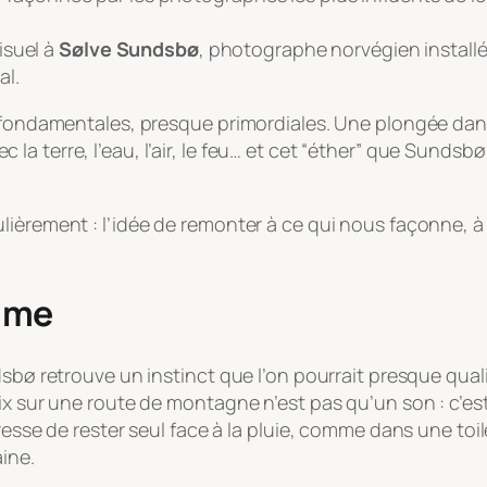
visuel à
Sølve Sundsbø
, photographe norvégien install
al.
es fondamentales, presque primordiales. Une plongée da
la terre, l’eau, l’air, le feu… et cet “éther” que Sund
lièrement : l’idée de remonter à ce qui nous façonne, à 
ime
sbø retrouve un instinct que l’on pourrait presque qualifi
ix sur une route de montagne n’est pas qu’un son : c’es
vresse de rester seul face à la pluie, comme dans une to
ine.