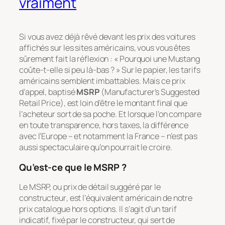
vraiment
Si vous avez déjà rêvé devant les prix des voitures
affichés sur les sites américains, vous vous êtes
sûrement fait la réflexion :
« Pourquoi une Mustang
coûte-t-elle si peu là-bas ? »
Sur le papier, les tarifs
américains semblent imbattables. Mais ce prix
d’appel, baptisé
MSRP
(
Manufacturer’s Suggested
Retail Price
), est loin d’être le montant final que
l’acheteur sort de sa poche. Et lorsque l’on compare
en toute transparence, hors taxes, la différence
avec l’Europe – et notamment la France – n’est pas
aussi spectaculaire qu’on pourrait le croire.
Qu’est-ce que le MSRP ?
Le MSRP, ou
prix de détail suggéré par le
constructeur
, est l’équivalent américain de notre
prix catalogue hors options. Il s’agit d’un tarif
indicatif, fixé par le constructeur, qui sert de