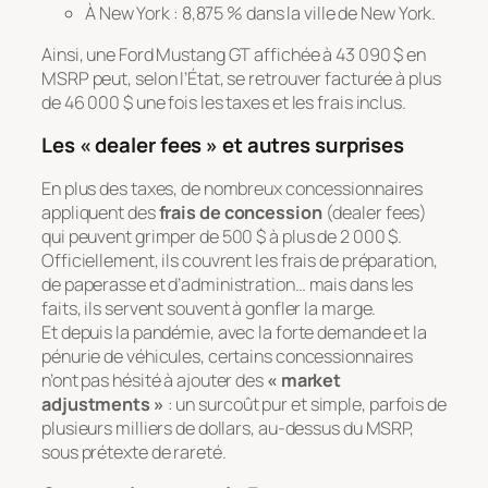
À New York : 8,875 % dans la ville de New York.
Ainsi, une Ford Mustang GT affichée à 43 090 $ en
MSRP peut, selon l’État, se retrouver facturée à plus
de 46 000 $ une fois les taxes et les frais inclus.
Les « dealer fees » et autres surprises
En plus des taxes, de nombreux concessionnaires
appliquent des
frais de concession
(
dealer fees
)
qui peuvent grimper de 500 $ à plus de 2 000 $.
Officiellement, ils couvrent les frais de préparation,
de paperasse et d’administration… mais dans les
faits, ils servent souvent à gonfler la marge.
Et depuis la pandémie, avec la forte demande et la
pénurie de véhicules, certains concessionnaires
n’ont pas hésité à ajouter des
« market
adjustments »
: un surcoût pur et simple, parfois de
plusieurs milliers de dollars, au-dessus du MSRP,
sous prétexte de rareté.