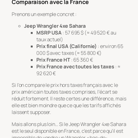
Comparaison avec la France
Prenons un exemple concret :
Jeep Wrangler 4xe Sahara
MSRP USA
: 57 695 $ (≈ 49 520 € au
taux actuel)
Prix final USA (Californie)
: environ 65
000 $ avec taxes (≈ 55 800 €)
Prix France HT
: 65 360 €
Prix France avec toutes les taxes
: ≈
92 620 €
Si l’on compare le prix hors taxes français avec le
prix américain toutes taxes comprises, l’écart se
réduit fortement. Il reste certes une différence, mais
elle est bien moindre que ce que les tarifs affichés
laissent supposer.
Mais allons plus loin… Si le Jeep Wrangler 4xe Sahara
est le seul disponible en France, c’est parce qu’il est
impossible de vendre un Wrangler « bas-de-