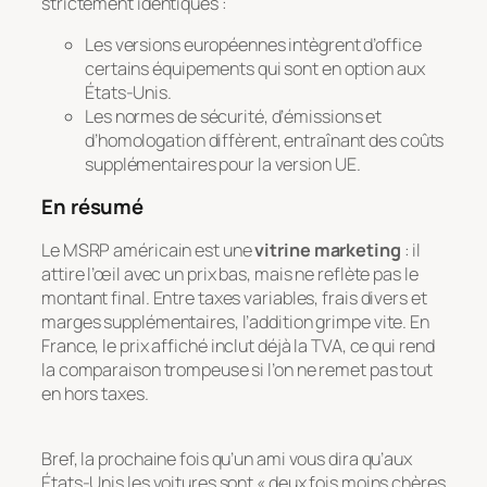
strictement identiques :
Les versions européennes intègrent d’office
certains équipements qui sont en option aux
États-Unis.
Les normes de sécurité, d’émissions et
d’homologation diffèrent, entraînant des coûts
supplémentaires pour la version UE.
En résumé
Le MSRP américain est une
vitrine marketing
: il
attire l’œil avec un prix bas, mais ne reflète pas le
montant final. Entre taxes variables, frais divers et
marges supplémentaires, l’addition grimpe vite. En
France, le prix affiché inclut déjà la TVA, ce qui rend
la comparaison trompeuse si l’on ne remet pas tout
en hors taxes.
Bref, la prochaine fois qu’un ami vous dira qu’aux
États-Unis les voitures sont « deux fois moins chères