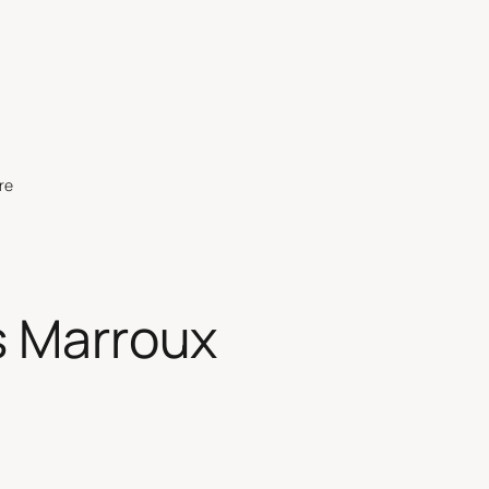
re
s Marroux