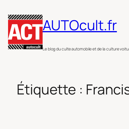
Aller
au
AUTOcult.fr
contenu
Le blog du culte automobile et de la culture voitu
Étiquette :
Franci