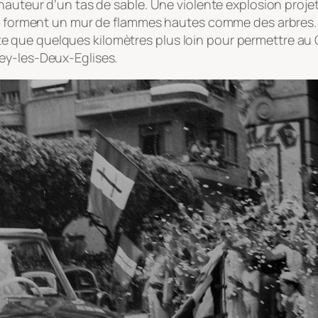
auteur d’un tas de sable. Une violente explosion projett
alm forment un mur de flammes hautes comme des arbres.
arrête que quelques kilomètres plus loin pour permettre 
ey-les-Deux-Eglises.