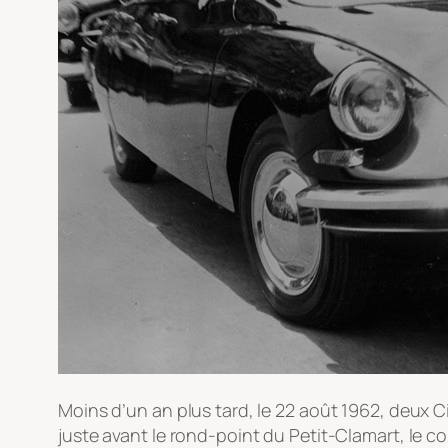
Moins d’un an plus tard, le 22 août 1962, deux Ci
juste avant le rond-point du Petit-Clamart, le c