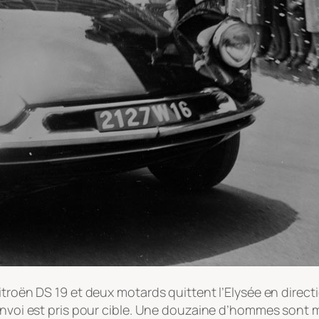
troën DS 19 et deux motards quittent l’Elysée en directi
onvoi est pris pour cible. Une douzaine d’hommes sont mo