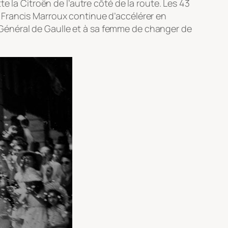
e la Citroën de l’autre côté de la route. Les 43
 Francis Marroux continue d’accélérer en
au Général de Gaulle et à sa femme de changer de