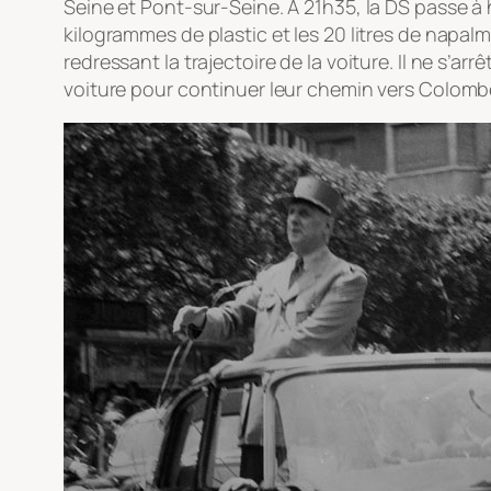
Seine et Pont-sur-Seine. A 21h35, la DS passe à h
kilogrammes de plastic et les 20 litres de nap
redressant la trajectoire de la voiture. Il ne s’
voiture pour continuer leur chemin vers Colomb