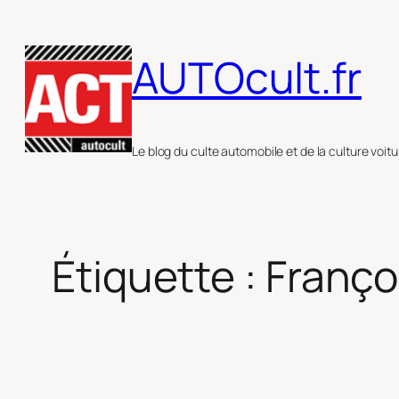
Aller
au
AUTOcult.fr
contenu
Le blog du culte automobile et de la culture voitu
Étiquette :
Franço