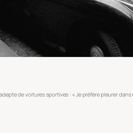
adepte de voitures sportives : « Je préfère pleurer dan