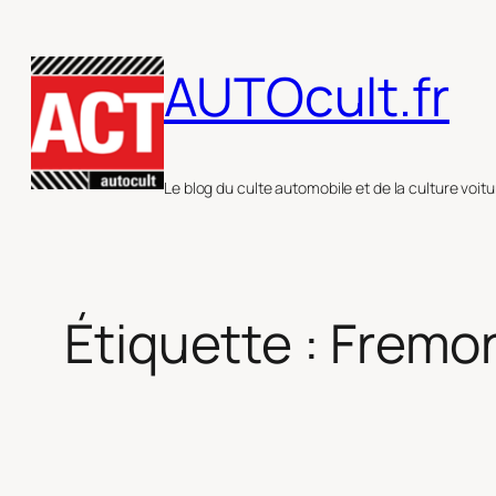
Aller
au
AUTOcult.fr
contenu
Le blog du culte automobile et de la culture voitu
Étiquette :
Fremo