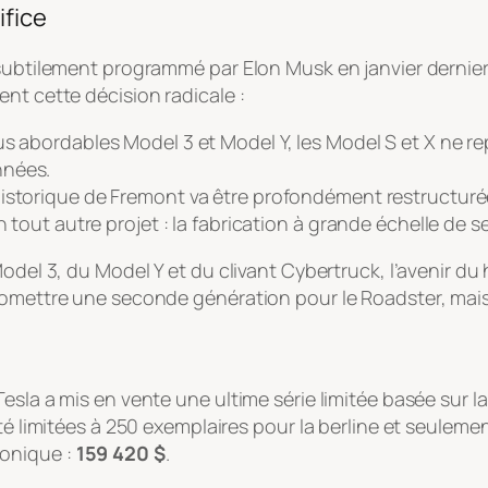
ifice
subtilement programmé par Elon Musk en janvier dernier,
nt cette décision radicale :
us abordables Model 3 et Model Y, les Model S et X ne r
nnées.
istorique de Fremont va être profondément restructurée.
un tout autre projet : la fabrication à grande échelle d
 Model 3, du Model Y et du clivant Cybertruck, l’avenir
omettre une seconde génération pour le Roadster, mais c
esla a mis en vente une ultime série limitée basée sur l
été limitées à 250 exemplaires pour la berline et seuleme
ironique :
159 420 $
.