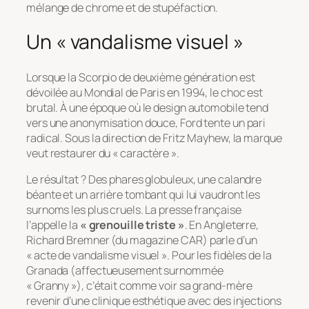
mélange de chrome et de stupéfaction.
Un « vandalisme visuel »
Lorsque la Scorpio de deuxième génération est
dévoilée au Mondial de Paris en 1994, le choc est
brutal. À une époque où le design automobile tend
vers une anonymisation douce, Ford tente un pari
radical. Sous la direction de Fritz Mayhew, la marque
veut restaurer du « caractère ».
Le résultat ? Des phares globuleux, une calandre
béante et un arrière tombant qui lui vaudront les
surnoms les plus cruels. La presse française
l’appelle la
« grenouille triste »
. En Angleterre,
Richard Bremner (du magazine
CAR
) parle d’un
« acte de vandalisme visuel »
. Pour les fidèles de la
Granada (affectueusement surnommée
« Granny »), c’était comme voir sa grand-mère
revenir d’une clinique esthétique avec des injections