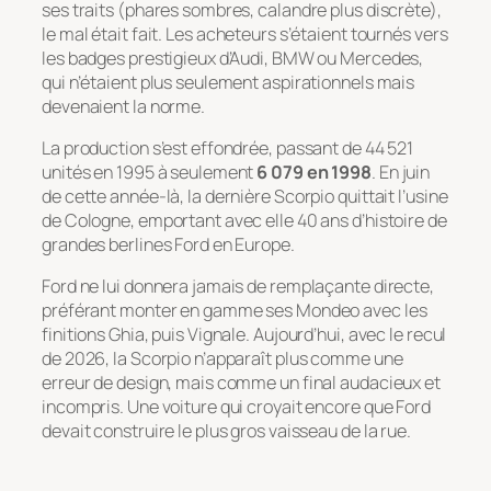
ses traits (phares sombres, calandre plus discrète),
le mal était fait. Les acheteurs s’étaient tournés vers
les badges prestigieux d’Audi, BMW ou Mercedes,
qui n’étaient plus seulement aspirationnels mais
devenaient la norme.
La production s’est effondrée, passant de 44 521
unités en 1995 à seulement
6 079 en 1998
. En juin
de cette année-là, la dernière Scorpio quittait l’usine
de Cologne, emportant avec elle 40 ans d’histoire de
grandes berlines Ford en Europe.
Ford ne lui donnera jamais de remplaçante directe,
préférant monter en gamme ses Mondeo avec les
finitions Ghia, puis Vignale. Aujourd’hui, avec le recul
de 2026, la Scorpio n’apparaît plus comme une
erreur de design, mais comme un final audacieux et
incompris. Une voiture qui croyait encore que Ford
devait construire le plus gros vaisseau de la rue.