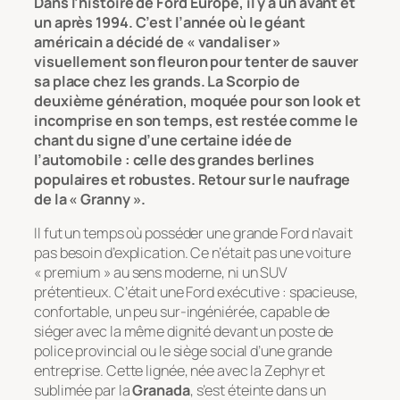
Dans l’histoire de Ford Europe, il y a un avant et
un après 1994. C’est l’année où le géant
américain a décidé de « vandaliser »
visuellement son fleuron pour tenter de sauver
sa place chez les grands. La Scorpio de
deuxième génération, moquée pour son look et
incomprise en son temps, est restée comme le
chant du signe d’une certaine idée de
l’automobile : celle des grandes berlines
populaires et robustes. Retour sur le naufrage
de la « Granny ».
Il fut un temps où posséder une grande Ford n’avait
pas besoin d’explication. Ce n’était pas une voiture
« premium » au sens moderne, ni un SUV
prétentieux. C’était une Ford exécutive : spacieuse,
confortable, un peu sur-ingéniérée, capable de
siéger avec la même dignité devant un poste de
police provincial ou le siège social d’une grande
entreprise. Cette lignée, née avec la Zephyr et
sublimée par la
Granada
, s’est éteinte dans un