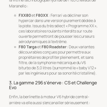
la vitrine technologique hybride de 1 183 chevaux de
Maranello
:
FXX80
et
F80XX
: Ferrari va décliner son
hypercar dans une version purement dédiée à
la piste. Issus du très sélect « Programme XX »,
ces laboratoires roulants interdits sur route
ouverte permettront de pousser les curseurs
aérodynamiques à l’extrême.
F80 Targa
et
F80 Roadster
: Deux variantes
découvrables conçues pour permettre aux
propriétaires de profiter pleinement, et sans
filtre, de la symphonie mécanique du V6
biturbo de 3,0 litres (surnommé le « baby V12 »
par les ingénieurs pour sa sonorité cristalline).
3. La gamme 296 s’énerve : CS et Challenge
Evo
Enfin, la berlinette à moteur V6 hybride central-
arrière va elle aussi s’encanailler sérieusement
: