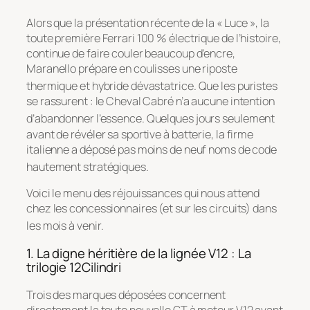
Alors que la présentation récente de la « Luce », la
toute première Ferrari 100 % électrique de l’histoire,
continue de faire couler beaucoup d’encre,
Maranello prépare en coulisses une riposte
thermique et hybride dévastatrice
. Que les puristes
se rassurent : le Cheval Cabré n’a aucune intention
d’abandonner l’essence
. Quelques jours seulement
avant de révéler sa sportive à batterie, la firme
italienne a déposé pas moins de neuf noms de code
hautement stratégiques
.
Voici le menu des réjouissances qui nous attend
chez les concessionnaires (et sur les circuits) dans
les mois à venir
.
1. La digne héritière de la lignée V12 : La
trilogie 12Cilindri
Trois des marques déposées concernent
directement la toute nouvelle GT à moteur V12 avant