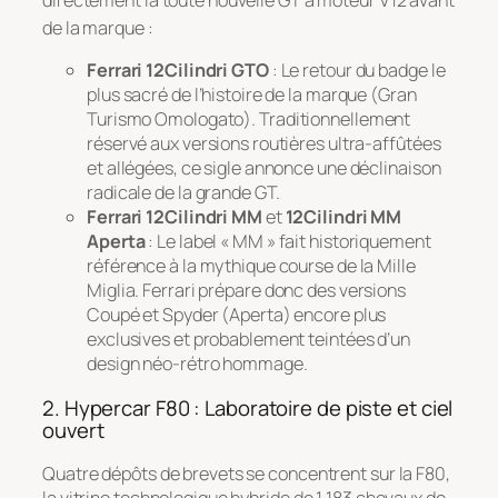
de la marque
:
Ferrari 12Cilindri GTO
: Le retour du badge le
plus sacré de l’histoire de la marque (
Gran
Turismo Omologato
). Traditionnellement
réservé aux versions routières ultra-affûtées
et allégées, ce sigle annonce une déclinaison
radicale de la grande GT.
Ferrari 12Cilindri MM
et
12Cilindri MM
Aperta
: Le label « MM » fait historiquement
référence à la mythique course de la
Mille
Miglia
. Ferrari prépare donc des versions
Coupé et Spyder (Aperta) encore plus
exclusives et probablement teintées d’un
design néo-rétro hommage.
2. Hypercar F80 : Laboratoire de piste et ciel
ouvert
Quatre dépôts de brevets se concentrent sur la F80,