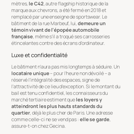
mètres,
le C42
, autre flagship historique de la
marque aux chevrons, a été fermé en 2018 et
remplacé par une enseigne de sportswear. Le
bâtiment de la rue Marbeuf, lui,
demeure un
témoin vivant de l’épopée automobile
française
, même s’il a troqué ses carrosseries
étincelantes contre des écrans d’ordinateur.
Luxe et confidentialité
Le bâtiment n’aura pas mis longtemps à séduire. Un
locataire unique
– pour l’heure non dévoilé – a
réservé l’intégralité des espaces, signe de
l’attractivité de ce lieu d’exception. Si le montant du
bail est tenu confidentiel, les connaisseurs du
marché tertiaire estiment que
les loyers y
atteindront les plus hauts standards du
quartier
, déjà le plus cher de Paris. Une adresse
comme celle-ci ne se vend pas :
elle se garde
,
assure-t-on chez Gecina.