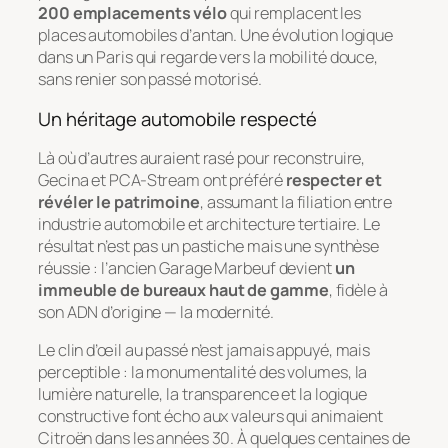
200 emplacements vélo
qui remplacent les
places automobiles d’antan. Une évolution logique
dans un Paris qui regarde vers la mobilité douce,
sans renier son passé motorisé.
Un héritage automobile respecté
Là où d’autres auraient rasé pour reconstruire,
Gecina et PCA-Stream ont préféré
respecter et
révéler le patrimoine
, assumant la filiation entre
industrie automobile et architecture tertiaire. Le
résultat n’est pas un pastiche mais une synthèse
réussie : l’ancien Garage Marbeuf devient
un
immeuble de bureaux haut de gamme
, fidèle à
son ADN d’origine — la modernité.
Le clin d’œil au passé n’est jamais appuyé, mais
perceptible : la monumentalité des volumes, la
lumière naturelle, la transparence et la logique
constructive font écho aux valeurs qui animaient
Citroën dans les années 30. À quelques centaines de