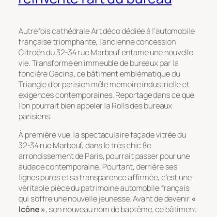
Autrefois cathédrale Art déco dédiée à l’automobile
française triomphante, l’ancienne concession
Citroën du 32-34 rue Marbeuf entame une nouvelle
vie. Transformé en immeuble de bureaux par la
foncière Gecina, ce bâtiment emblématique du
Triangle d’or parisien mêle mémoire industrielle et
exigences contemporaines. Reportage dans ce que
l’on pourrait bien appeler la Rolls des bureaux
parisiens.
À première vue, la spectaculaire façade vitrée du
32-34 rue Marbeuf, dans le très chic 8e
arrondissement de Paris, pourrait passer pour une
audace contemporaine. Pourtant, derrière ses
lignes pures et sa transparence affirmée, c’est une
véritable pièce du patrimoine automobile français
qui s’offre une nouvelle jeunesse. Avant de devenir
«
Icône »
, son nouveau nom de baptême, ce bâtiment