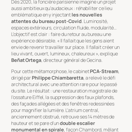
Dès 2020, la foncière parisienne imagine un projet
aussi ambitieux qu’audacieux : réhabiliter ce lieu
emblématique en y injectant
les nouvelles
attentes du bureau post-Covid
. Luminosité,
espaces extérieurs, circulation fluide, modularité…
L’objectif est clair : faire du retour au bureau une
expérience désirable. « Il fallait que les gens aient
envie de revenir travailler sur place. Il fallait créer un
lieu vivant, ouvert, lumineux, chaleureux », explique
Beñat Ortega
, directeur général de Gecina.
Pour cette métamorphose, le cabinet
PCA-Stream
,
dirigé par
Philippe Chiambaretta
, a relevé le défi
architectural avec une attention rare pour le passé
du site. Le résultat : une restauration magistrale de
l’ossature Eiffel, la suppression des faux plafonds,
des façades allégées et des fenêtres redessinées
pour magnifier la lumière. L’atrium central,
anciennement obstrué, retrouve ses 14 mètres de
hauteur et se pare d’un
double escalier
monumental en spirale
, façon Chambord, mêlant