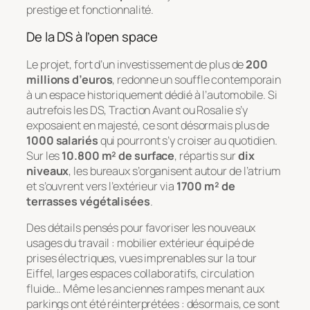
prestige et fonctionnalité.
De la DS à l’open space
Le projet, fort d’un investissement de plus de
200
millions d’euros
, redonne un souffle contemporain
à un espace historiquement dédié à l’automobile. Si
autrefois les DS, Traction Avant ou Rosalie s’y
exposaient en majesté, ce sont désormais plus de
1000 salariés
qui pourront s’y croiser au quotidien.
Sur les
10.800 m² de surface
, répartis sur
dix
niveaux
, les bureaux s’organisent autour de l’atrium
et s’ouvrent vers l’extérieur via
1700 m² de
terrasses végétalisées
.
Des détails pensés pour favoriser les nouveaux
usages du travail : mobilier extérieur équipé de
prises électriques, vues imprenables sur la tour
Eiffel, larges espaces collaboratifs, circulation
fluide… Même les anciennes rampes menant aux
parkings ont été réinterprétées : désormais, ce sont