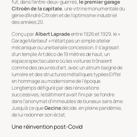
fut, dans l’entre-deux-guerres,
le premier garage
Citroën de la capitale
, une vitrine monumentale du
génie d’André Citroën et de l’optimisme industriel
des années 20.
Conçu par
Albert Laprade
entre 1926 et 1929, le «
Garage Marbeuf » n’était pas un simple atelier
mécanique ou une banale concession. Il s’agissait
d’un temple Art déco de 19 mètres de haut, un
espace spectaculaire où les voitures trônaient
comme des œuvres d’art, avec un atrium baigné de
lumière et des structures métalliques typées Eiffel
en hommage au modernisme de l’époque.
Longtemps défiguré par des rénovations
successives, le bâtiment avait fini par se fondre
dans l’anonymat d’immeubles de bureaux sans âme.
Jusqu’à ce que
Gecina
décide, en pleine pandémie,
de lui redonner son éclat.
Une réinvention post-Covid