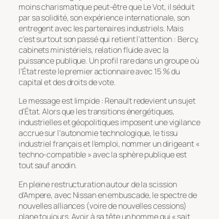
moins charismatique peut-être que Le Vot, il séduit
par sa solidité, son expérience internationale, son
entregent avec les partenaires industriels. Mais
c’est surtout son passé qui retient l’attention : Bercy,
cabinets ministériels, relation fluide avec la
puissance publique. Un profil rare dans un groupe où
l’État reste le premier actionnaire avec 15 % du
capital et des droits de vote.
Le message est limpide : Renault redevient un sujet
d’État. Alors que les transitions énergétiques,
industrielles et géopolitiques imposent une vigilance
accrue sur l’autonomie technologique, le tissu
industriel français et l’emploi, nommer un dirigeant «
techno-compatible » avec la sphère publique est
tout sauf anodin.
En pleine restructuration autour de la scission
d’Ampere, avec Nissan en embuscade, le spectre de
nouvelles alliances (voire de nouvelles cessions)
plane toujours. Avoir à sa tête un homme qui « sait