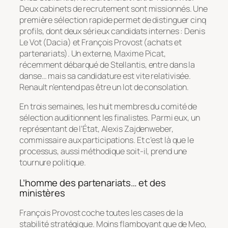
Deux cabinets de recrutement sont missionnés. Une
première sélection rapide permet de distinguer cinq
profils, dont deux sérieux candidats internes : Denis
Le Vot (Dacia) et François Provost (achats et
partenariats). Un externe, Maxime Picat,
récemment débarqué de Stellantis, entre dans la
danse… mais sa candidature est vite relativisée.
Renault n’entend pas être un lot de consolation.
En trois semaines, les huit membres du comité de
sélection auditionnent les finalistes. Parmi eux, un
représentant de l’État, Alexis Zajdenweber,
commissaire aux participations. Et c’est là que le
processus, aussi méthodique soit-il, prend une
tournure politique.
L’homme des partenariats… et des
ministères
François Provost coche toutes les cases de la
stabilité stratégique. Moins flamboyant que de Meo,