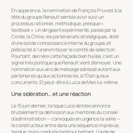
En apparence, la nomination de François Provost à la
tête du groupe Renault semble avoir suivi un
processus rationnel, méthodique, presque «
textbook ». Un dirigeant expérimenté, passé par la
Corée, la Chine, les partenariats stratégiques, doté
d’une solide connaissance interne du groupe, et
plébiscité à l’unanimité par le comité de sélection.
Pourtant, derrière cette façade bien huilée, c’est un
signal très politique que Renault vient d’envoyer. Une
nomination aux airs de message adressé autant aux
partenaires qu’aux actionnaires, à l’État qu’aux
concurrents. Et peut-être à Luca de Meo lui-même.
Une sidération… et une réaction
Le 15 juin dernier, lorsque Luca de Meo annonce
brutalement sa démission aux membres du conseil
d’administration — convoqués en urgence la veille —
le constructeur entre dans une séquence imprévue,
tendue, mais conduite tambour battant. L’onde de