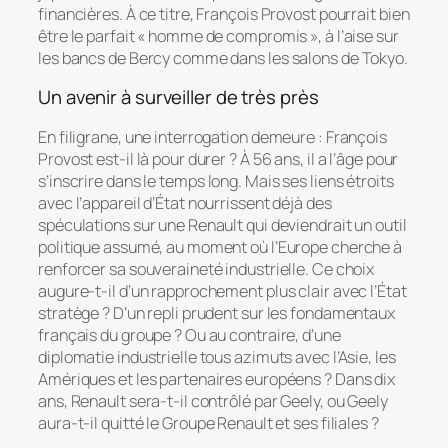
financières. À ce titre, François Provost pourrait bien
être le parfait « homme de compromis », à l’aise sur
les bancs de Bercy comme dans les salons de Tokyo.
Un avenir à surveiller de très près
En filigrane, une interrogation demeure : François
Provost est-il là pour durer ? À 56 ans, il a l’âge pour
s’inscrire dans le temps long. Mais ses liens étroits
avec l’appareil d’État nourrissent déjà des
spéculations sur une Renault qui deviendrait un outil
politique assumé, au moment où l’Europe cherche à
renforcer sa souveraineté industrielle. Ce choix
augure-t-il d’un rapprochement plus clair avec l’État
stratège ? D’un repli prudent sur les fondamentaux
français du groupe ? Ou au contraire, d’une
diplomatie industrielle tous azimuts avec l’Asie, les
Amériques et les partenaires européens ? Dans dix
ans, Renault sera-t-il contrôlé par Geely, ou Geely
aura-t-il quitté le Groupe Renault et ses filiales ?