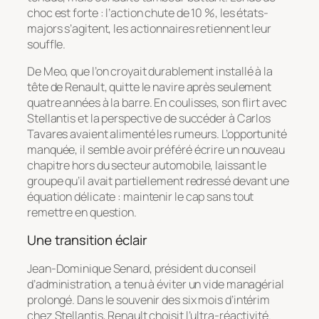
choc est forte : l’action chute de 10 %, les états-
majors s’agitent, les actionnaires retiennent leur
souffle.
De Meo, que l’on croyait durablement installé à la
tête de Renault, quitte le navire après seulement
quatre années à la barre. En coulisses, son flirt avec
Stellantis et la perspective de succéder à Carlos
Tavares avaient alimenté les rumeurs. L’opportunité
manquée, il semble avoir préféré écrire un nouveau
chapitre hors du secteur automobile, laissant le
groupe qu’il avait partiellement redressé devant une
équation délicate : maintenir le cap sans tout
remettre en question.
Une transition éclair
Jean-Dominique Senard, président du conseil
d’administration, a tenu à éviter un vide managérial
prolongé. Dans le souvenir des six mois d’intérim
chez Stellantis, Renault choisit l’ultra-réactivité.