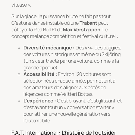
vitesse ».
Sur la glace, la puissance brute ne fait pas tout.
C’est une danse instable où une
Trabant
peut
côtoyer la Red Bull F1 de
Max Verstappen
. Le
concept mélange compétition et festival culturel :
Diversité mécanique :
Des 4×4, des buggies,
des voitures historiques et même du
Skijöring
(un skieur tracté par une voiture, comme à la
grande époque).
Accessibilité :
Environ 120 voitures sont
sélectionnées chaque année, permettant à
des amateurs de s’aligner aux côtés de
légendes comme Valtteri Bottas.
L’expérience :
C’est bruyant, c’est glissant, et
c’est avant tout un « conversation starter »
pour attirer une nouvelle génération vers
l’automobile.
F.A.T. International : L’histoire de l’outsider