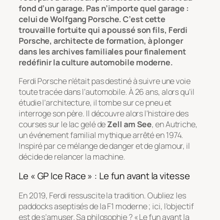
fond d’un garage. Pas n’importe quel garage :
celui de Wolfgang Porsche. C’est cette
trouvaille fortuite qui a poussé son fils, Ferdi
Porsche, architecte de formation, à plonger
dans les archives familiales pour finalement
redéfinir la culture automobile moderne.
Ferdi Porsche n’était pas destiné à suivre une voie
toute tracée dans l’automobile. À 26 ans, alors qu’il
étudie l’architecture, il tombe sur ce pneu et
interroge son père. Il découvre alors l’histoire des
courses sur le lac gelé de
Zell am See
, en Autriche,
un événement familial mythique arrêté en 1974.
Inspiré par ce mélange de danger et de glamour, il
décide de relancer la machine.
Le « GP Ice Race » : Le fun avant la vitesse
En 2019, Ferdi ressuscite la tradition. Oubliez les
paddocks aseptisés de la F1 moderne ; ici, l’objectif
est de s’amuser. Sa philosophie ? « Le fun avant la