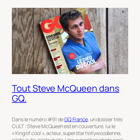
Tout Steve McQueen dans
GQ.
Dans le numéro #91 de
GQ France
, un dossier très
CULT : Steve McQueen est en couverture, lui le
« King of cool », acteur, superstar hollywoodienne,
pilote auto, pilote moto. Une exposition photo ainsi