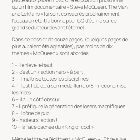
qu’un film documentaire « Steve McQueen, The Man
and Le Mans » lui sont consacrés prochainement,
l’occasion était la bonne pour GQ d’écrire sur ce
grand séducteur devant l’éternel.
Dans ce dossier de douze pages, (quelques pages de
plus auraient été agréables), pas moins de dix
thèmes « McQueen » sont abordés :
1 – il enlève le haut
2 – c’est un « action hero » à part
3 – il maîtrise toutes les disciplines
4 – il est fidèle… à son médaillon d’or5 – il économise
les mots
6 – il a un côté obscur
7 – il préfigure la génération des losers magnifiques
8 – l’icône de pub
9 – moteurs, action !
10 – la face cachée du « King of cool »
Même le titre de l’édito est « McQueen » : Style alive.