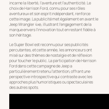
incarne la liberté, l’aventure et l’authenticité. Le
choix de Harrison Ford, connu pour ses rôles
aventureux et son esprit indépendant, renforce
cette image. La publicité met également en avant le
Jeep Wrangler 4xe, illustrant l’engagement de la
marque envers l’innovation tout en restant fidèle à
son héritage.
Le Super Bowl est reconnu pour ses publicités
percutantes, et cette année, les annonceurs ont
misé sur des thèmes de nostalgie et de réflexion
pour toucher le public. La participation de Harrison
Ford dans cette campagne de Jeep a
particulièrement retenu l’attention, offrant une
perspective introspective qui contraste avec les
approches plus humoristiques ou spectaculaires
des autres spots.