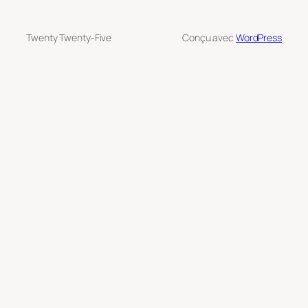
Twenty Twenty-Five
Conçu avec
WordPress