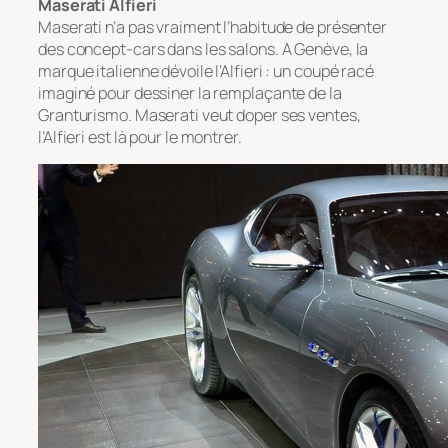
Maserati Alfieri
Maserati n’a pas vraiment l’habitude de présenter
des concept-cars dans les salons. A Genève, la
marque italienne dévoile l’Alfieri : un coupé racé
imaginé pour dessiner la remplaçante de la
Granturismo. Maserati veut doper ses ventes,
l’Alfieri est là pour le montrer.