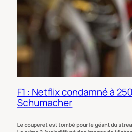
F1 : Netflix condamné à 2
Schumacher
Le couperet est tombé pour le géant du strea
Le crime ? Avoir diffusé des images de Micha