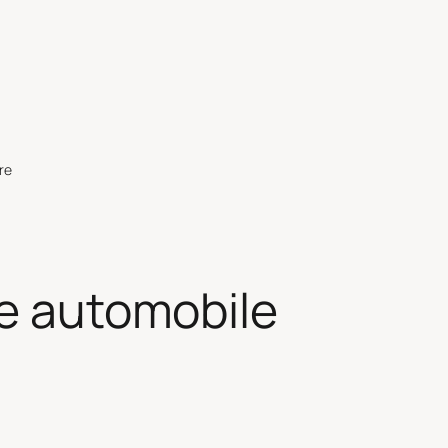
re
re automobile