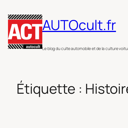
Aller
au
AUTOcult.fr
contenu
Le blog du culte automobile et de la culture voitu
Étiquette :
Histoi