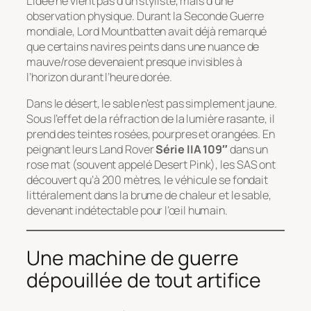
L’idée ne vient pas d’un styliste, mais d’une
observation physique. Durant la Seconde Guerre
mondiale, Lord Mountbatten avait déjà remarqué
que certains navires peints dans une nuance de
mauve/rose devenaient presque invisibles à
l’horizon durant l’heure dorée.
Dans le désert, le sable n’est pas simplement jaune.
Sous l’effet de la réfraction de la lumière rasante, il
prend des teintes rosées, pourpres et orangées. En
peignant leurs Land Rover
Série IIA 109″
dans un
rose mat (souvent appelé
Desert Pink
), les SAS ont
découvert qu’à 200 mètres, le véhicule se fondait
littéralement dans la brume de chaleur et le sable,
devenant indétectable pour l’œil humain.
Une machine de guerre
dépouillée de tout artifice