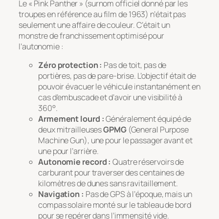
Le « Pink Panther » (surnom officiel donné par les
troupes en référence au film de 1963) n’était pas
seulement une affaire de couleur. C’était un
monstre de franchissement optimisé pour
l’autonomie :
Zéro protection :
Pas de toit, pas de
portières, pas de pare-brise. L’objectif était de
pouvoir évacuer le véhicule instantanément en
cas d’embuscade et d’avoir une visibilité à
360°.
Armement lourd :
Généralement équipé de
deux mitrailleuses
GPMG
(General Purpose
Machine Gun), une pour le passager avant et
une pour l’arrière.
Autonomie record :
Quatre réservoirs de
carburant pour traverser des centaines de
kilomètres de dunes sans ravitaillement.
Navigation :
Pas de GPS à l’époque, mais un
compas solaire monté sur le tableau de bord
pour se repérer dans l’immensité vide.