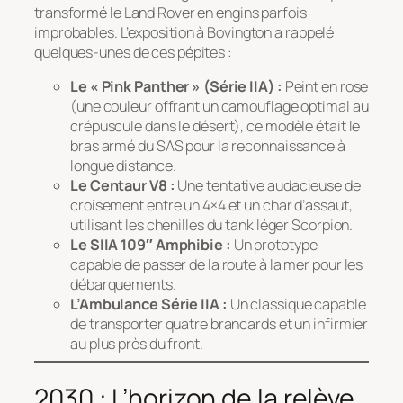
transformé le Land Rover en engins parfois
improbables. L’exposition à Bovington a rappelé
quelques-unes de ces pépites :
Le « Pink Panther » (Série IIA) :
Peint en rose
(une couleur offrant un camouflage optimal au
crépuscule dans le désert), ce modèle était le
bras armé du SAS pour la reconnaissance à
longue distance.
Le Centaur V8 :
Une tentative audacieuse de
croisement entre un 4×4 et un char d’assaut,
utilisant les chenilles du tank léger Scorpion.
Le SIIA 109″ Amphibie :
Un prototype
capable de passer de la route à la mer pour les
débarquements.
L’Ambulance Série IIA :
Un classique capable
de transporter quatre brancards et un infirmier
au plus près du front.
2030 : L’horizon de la relève