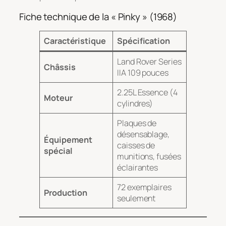
Fiche technique de la « Pinky » (1968)
Caractéristique
Spécification
Land Rover Series
Châssis
IIA 109 pouces
2.25L Essence (4
Moteur
cylindres)
Plaques de
désensablage,
Équipement
caisses de
spécial
munitions, fusées
éclairantes
72 exemplaires
Production
seulement