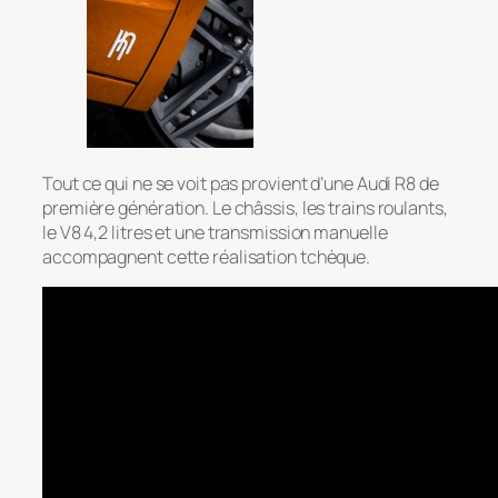
Tout ce qui ne se voit pas provient d’une Audi R8 de
première génération. Le châssis, les trains roulants,
le V8 4,2 litres et une transmission manuelle
accompagnent cette réalisation tchèque.