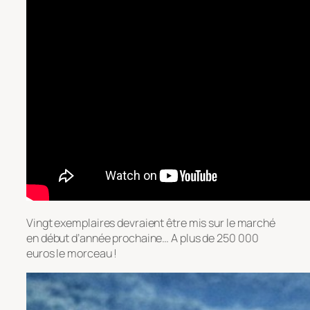
Vingt exemplaires devraient être mis sur le marché
en début d’année prochaine… A plus de 250 000
euros le morceau !