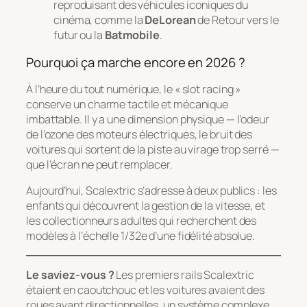
reproduisant des véhicules iconiques du
cinéma, comme la
DeLorean
de
Retour vers le
futur
ou la
Batmobile
.
Pourquoi ça marche encore en 2026 ?
À l’heure du tout numérique, le « slot racing »
conserve un charme tactile et mécanique
imbattable. Il y a une dimension physique — l’odeur
de l’ozone des moteurs électriques, le bruit des
voitures qui sortent de la piste au virage trop serré —
que l’écran ne peut remplacer.
Aujourd’hui, Scalextric s’adresse à deux publics : les
enfants qui découvrent la gestion de la vitesse, et
les collectionneurs adultes qui recherchent des
modèles à l’échelle 1/32e d’une fidélité absolue.
Le saviez-vous ?
Les premiers rails Scalextric
étaient en caoutchouc et les voitures avaient des
roues avant directionnelles, un système complexe