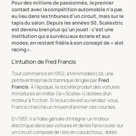
Pour des millions de passionnés, le premier
contact avec la compétition automobile n’a pas
eu lieu dans les tribunes d’un circuit, mais sur le
tapis du salon. Depuis les années 50, Scalextric
est devenu bien plus qu’un jouet : c’est une
institution qui a survécu aux écrans et aux
modes, en restant fidèle à son concept de « slot
racing ».
L’intuition de Fred Francis
Tout commence en 1952, à Minimodels Ltd, une
petite entreprise britannique dirigée par
Fred
Francis
. À l’époque, la société produit des voitures
miniatures en métal (le « Scalex ») dotées d’un
moteur à friction. Si le succès est au rendez-vous,
Francis cherche un moyen d’animer ces courses.
En 1957, il a l’idée géniale d’intégrer un moteur
électrique dans ses voitures et de les faire rouler sur
un circuit composé de rails en caoutchouc, dotés