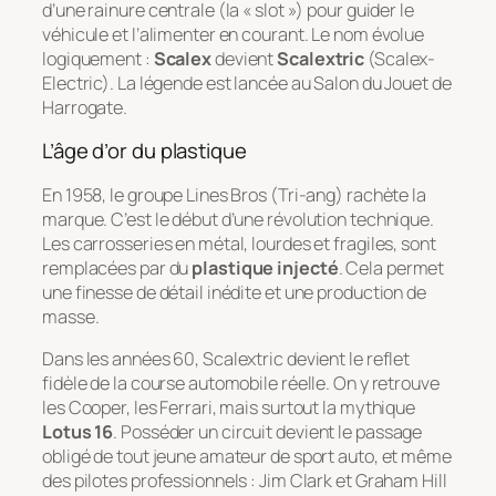
d’une rainure centrale (la « slot ») pour guider le
véhicule et l’alimenter en courant. Le nom évolue
logiquement :
Scalex
devient
Scalextric
(Scalex-
Electric). La légende est lancée au Salon du Jouet de
Harrogate.
L’âge d’or du plastique
En 1958, le groupe Lines Bros (Tri-ang) rachète la
marque. C’est le début d’une révolution technique.
Les carrosseries en métal, lourdes et fragiles, sont
remplacées par du
plastique injecté
. Cela permet
une finesse de détail inédite et une production de
masse.
Dans les années 60, Scalextric devient le reflet
fidèle de la course automobile réelle. On y retrouve
les Cooper, les Ferrari, mais surtout la mythique
Lotus 16
. Posséder un circuit devient le passage
obligé de tout jeune amateur de sport auto, et même
des pilotes professionnels : Jim Clark et Graham Hill