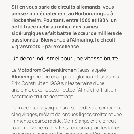
Si l’on vous parle de circuits allemands, vous
pensez immédiatement au Nürburgring ou à
Hockenheim. Pourtant, entre 1969 et 1984, un
petit tracé niché au milieu des usines
sidérurgiques a fait battre le cœur de milliers de
passionnés. Bienvenue à l’Almaring, le circuit
« grassroots » par excellence.
Un décor industriel pour une vitesse brute
Le
Motodrom Gelsenkirchen
(aussi appelé
Almaring
) ne cherchait pas le glamour des Grands
Prix. Construit en 1969 sur les terrains d’une
ancienne cokerie désaffectée (Alma), il offrait un
spectacle brut de décoffrage.
Le tracé était atypique : une sorte d’ovale compact à
cinq virages, mêlant de longues lignes droites et une
immense courbe rapide. Ce mélange entre circuit
routier et anneau de vitesse encourageait les luttes