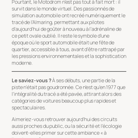
Pourtant, le Motodrom n’est pas tout à fait mort : il
survit dans le monde virtuel. Des passionnés de
simulation automobile ont recréé numériquement le
tracé de l’Almaring, permettant aux pilotes
d’aujourd’hui de goûter à nouveau à l’adrénaline de
ce petit ovale oublié. Il reste le symbole d’une
époque où le sport automobile était une fête de
quartier, accessible à tous, avant d’être rattrapé par
les pressions environnementales et la sophistication
moderne.
Le saviez-vous ?
À ses débuts, une partie de la
piste n’était pas goudronnée. Ce n’est qu’en 1977 que
l’intégralité du tracé a été pavée, attirant alors des
catégories de voitures beaucoup plus rapides et
spectaculaires.
Aimeriez-vous retrouver aujourd’hui des circuits
aussi proches du public, ou la sécurité et l’écologie
doivent-elles primer sur cette ambiance « à