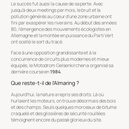
Le succès fut aussi la cause de sa perte. Avec
jusqu’à deux meetings par mois, le bruit et la
pollution générés au cœur d’une zone urbaine ont
fini par exaspérer les riverains. Au début des années
80, l’émergence des mouvements écologistes en
Allemagne et la montée en puissance du Parti Vert
ont scellé le sort du tracé.
Face à une opposition grandissante et à la
concurrence de circuits plus modernes et mieux
équipés, le Motodrom Gelsenkirchen a organisé sa
dernière course en
1984
.
Que reste-t-il de l’Almaring ?
Aujourd’hui, la nature a repris ses droits. Là où
hurlaient les moteurs, on trouve désormais des bois
et des champs. Seuls quelques morceaux de bitume
craquelé et des glissières de sécurité rouillées
témoignent encore du passé glorieux du site.