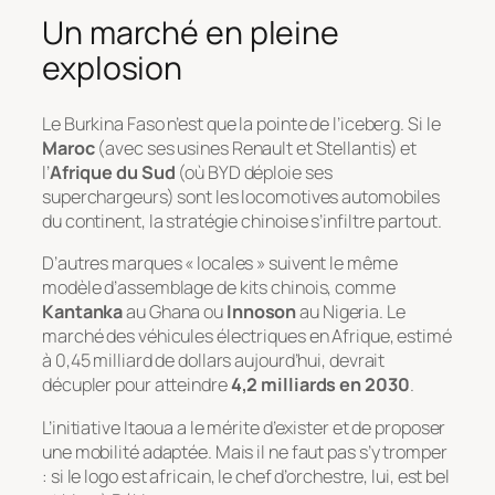
Un marché en pleine
explosion
Le Burkina Faso n’est que la pointe de l’iceberg. Si le
Maroc
(avec ses usines Renault et Stellantis) et
l’
Afrique du Sud
(où BYD déploie ses
superchargeurs) sont les locomotives automobiles
du continent, la stratégie chinoise s’infiltre partout.
D’autres marques « locales » suivent le même
modèle d’assemblage de kits chinois, comme
Kantanka
au Ghana ou
Innoson
au Nigeria. Le
marché des véhicules électriques en Afrique, estimé
à 0,45 milliard de dollars aujourd’hui, devrait
décupler pour atteindre
4,2 milliards en 2030
.
L’initiative Itaoua a le mérite d’exister et de proposer
une mobilité adaptée. Mais il ne faut pas s’y tromper
: si le logo est africain, le chef d’orchestre, lui, est bel