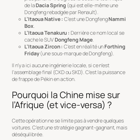
de la
Dacia Spring
(qui est elle-même une
Dongfeng rebadgée par Renault).
L’Itaoua Native :
C’est une Dongfeng
Nammi
Box
.
L’Itaoua Tenakuru :
Derrière ce nom local se
cache le SUV
Dongfeng Mage
.
L’Itaoua Zircon :
C’est en réalité un
Forthing
Friday
(une sous-marque de Dongfeng).
Il n’y a ici aucune ingénierie locale, si ce n’est
l’assemblage final (CKD ou SKD). C’est la puissance
de frappe de Pékin en action.
Pourquoi la Chine mise sur
l’Afrique (et vice-versa) ?
Cette opération ne se limite pas à vendre quelques
voitures. C’est une stratégie gagnant-gagnant, mais
déséquilibrée.