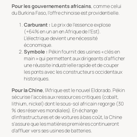
Pour les gouvernements africains
, comme celui
du Burkina Faso, l’offre chinoise est providentielle.
Carburant :
Le prix de l’essence explose
(+64% en un an en Afrique de l’Est).
L’électrique devient une nécessité
économique.
Symbole :
Pékin fournit des usines « clés en
main » qui permettent aux dirigeants d’afficher
une réussite industrielle rapide et de couper
les ponts avec les constructeurs occidentaux
historiques.
Pour la Chine
, l’Afrique est le nouvel Eldorado. Pékin
sécurise l’accès aux ressources critiques (cobalt,
lithium, nickel) dont le sous-sol africain regorge (30
% des réserves mondiales). En échange
d’infrastructures et de voitures à bas coût, la Chine
s’assure que les matières premières continueront
d’affluer vers ses usines de batteries.