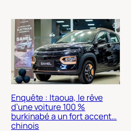
Enquête : Itaoua, le rêve
d’une voiture 100 %
burkinabé a un fort accent…
chinois