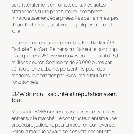
part littéralement en fumée, certaines autos
stationnées sur le pont supérieur semblent
miraculeusement épargnées. Pas de flammes, pas
d’eau d’extinction, seulement quelques traces de
suie.
Deux entrepreneurs néerlandais, Eric Bakker (3B
Exclusief) et Sam Peinemann, flairent le bon coup.
Ils acquièrent 260 BMW neuves pour un total de 5,1
millions d’euros. Soit moins de 20 000 euros par
véhicule. Une aubaine, pensent-ils, pour des
modèles invendables par BMW, mais tout à fait
fonctionnels.
BMW dit non : sécurité et réputation avant
tout
Mais voilà. BMW n’entend pas laisser ces voitures
entrer sur le marché. Le constructeur entame une
procédure judiciaire pour empêcher leur revente.
Selon la marque bavaroise, ces voitures ont été