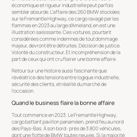
économique et rigueur industrielle peut parfois
sembler absurde. L’affaire des 260 BMW stockées
sur le
Fremantle Highway
, ce cargo ravagé par les
flammes en 2023 au large d’Ameland, en est une
illustration saisissante. Ces voitures, pourtant
considérées comme indemnes de tout dommage
majeur, devront être détruites. Décision de justice.
Volonté du constructeur. Et incompréhension de la
part de ceux qui ont cru flairer une bonne affaire.
Retour sur une histoire aussi fascinante que
révélatrice des tensions entre logique industrielle,
sécurité des clients, et réalité du marché de
l’occasion.
Quand le business flaire la bonne affaire
Tout commence en 2023. Le
Fremantle Highway
,
cargo battant pavillon panaméen, prend feu au nord
des Pays-Bas. À son bord : près de 3 800 véhicules,
dont une flotte de BMW toutes neuves. Si la majorité