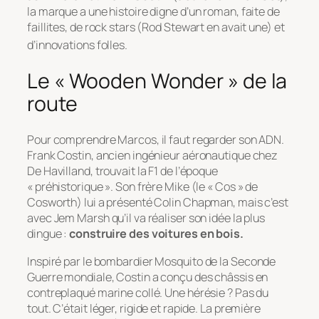
la marque a une histoire digne d’un roman, faite de
faillites, de rock stars (Rod Stewart en avait une) et
d’innovations folles.
Le « Wooden Wonder » de la
route
Pour comprendre Marcos, il faut regarder son ADN.
Frank Costin, ancien ingénieur aéronautique chez
De Havilland, trouvait la F1 de l’époque
« préhistorique ». Son frère Mike (le « Cos » de
Cosworth) lui a présenté Colin Chapman, mais c’est
avec Jem Marsh qu’il va réaliser son idée la plus
dingue :
construire des voitures en bois.
Inspiré par le bombardier
Mosquito
de la Seconde
Guerre mondiale, Costin a conçu des châssis en
contreplaqué marine collé. Une hérésie ? Pas du
tout. C’était léger, rigide et rapide. La première