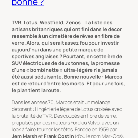
bonne ?
TVR, Lotus, Westfield, Zenos… La liste des
artisans britanniques qui ont fini dans le décor
ressemble à un cimetière de rêves en fibre de
verre. Alors, qui serait assez fou pour investir
aujourd’hui dans une petite marque de
sportives anglaises ? Pourtant, en cette ère de
SUV électriques de deux tonnes, la promesse
d’une « bombinette » ultra-légère n’a jamais
été aussi séduisante. Bonne nouvelle : Marcos
est de retour d’entre les morts. Et pour une fois,
le plan tient la route.
Dans les années 70, Marcos était un mélange
détonant : l’ingénierie légère de Lotus croisée avec
la brutalité de TVR. Des coupés en fibre de verre,
propulsés par des moteurs Ford ou Volvo, avec un
look à faire tourner les têtes. Fondée en 1959 par
Jem Marsh
et
Frank Costin
(d’où le nom Mar-Cos),