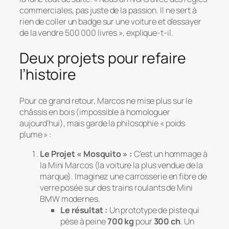
commerciales, pas juste de la passion. Il ne sert à
rien de coller un badge sur une voiture et d’essayer
de la vendre 500 000 livres »
, explique-t-il.
Deux projets pour refaire
l’histoire
Pour ce grand retour, Marcos ne mise plus sur le
châssis en bois (impossible à homologuer
aujourd’hui), mais garde la philosophie « poids
plume » :
Le Projet « Mosquito » :
C’est un hommage à
la Mini Marcos (la voiture la plus vendue de la
marque). Imaginez une carrosserie en fibre de
verre posée sur des trains roulants de Mini
BMW modernes.
Le résultat :
Un prototype de piste qui
pèse à peine
700 kg
pour
300 ch
. Un