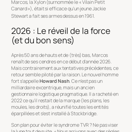
Marcos, la Xylon (surnommée le « Vilain Petit
Canard »), était si efficace qu’un jeune Jackie
Stewart a fait ses armes dessus en 1961.
2026 : Le réveil de la force
(et du bon sens)
Après 50 ans de hauts et de (très) bas, Marcos
renaît de ses cendres en ce début d’année 2026.
Mais contrairement aux tentatives précédentes, ce
retour semble piloté par la raison. Le nouvel homme
fort s’appelle
Howard Nash
. Ce n’est pas un
milliardaire excentrique, mais un ancien
gestionnaire logistique pragmatique. Il a racheté en
2022 ce qu’il restait de la marque (les plans, les
moules, les droits), a réunifié toutes les entités
éparpillées et s’est installé à Stockbridge.
Son plan pour éviter le syndrome TVR ? Ne pas viser
la lune tout de suite.
« Nous arrivons avec des règles