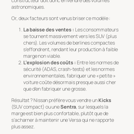
constructeur doit donc en vendre des volumes
astronomiques.
Or, deux facteurs sont venus briser ce modèle :
La baisse des ventes :
Les consommateurs
se tournent massivement vers les SUV (plus
chers). Les volumes de berlines compactes
s’effondrent, rendant leur production à faible
marge non viable.
L’explosion des coûts :
Entre les normes de
sécurité (ADAS, crash-tests) et les normes
environnementales, fabriquer une « petite »
voiture coûte désormais presque aussi cher
que d’en fabriquer une grosse.
Résultat ? Nissan préfère vous vendre un
Kicks
(SUV compact) ou une
Sentra
, sur lesquels la
marge est bien plus confortable, plutôt que de
s’acharner à maintenir une Versa qui ne rapporte
plus assez.