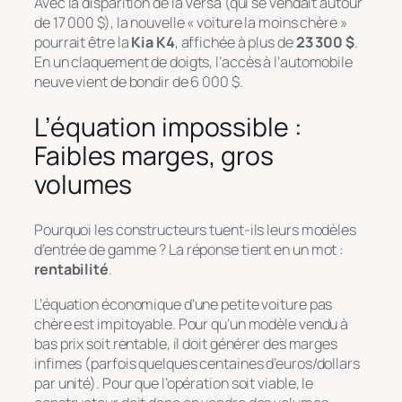
Avec la disparition de la Versa (qui se vendait autour
de 17 000 $), la nouvelle « voiture la moins chère »
pourrait être la
Kia K4
, affichée à plus de
23 300 $
.
En un claquement de doigts, l’accès à l’automobile
neuve vient de bondir de 6 000 $.
L’équation impossible :
Faibles marges, gros
volumes
Pourquoi les constructeurs tuent-ils leurs modèles
d’entrée de gamme ? La réponse tient en un mot :
rentabilité
.
L’équation économique d’une petite voiture pas
chère est impitoyable. Pour qu’un modèle vendu à
bas prix soit rentable, il doit générer des marges
infimes (parfois quelques centaines d’euros/dollars
par unité). Pour que l’opération soit viable, le