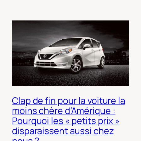
Clap de fin pour la voiture la
moins chère d’Amérique :
Pourquoi les « petits prix »
disparaissent aussi chez
nous ?