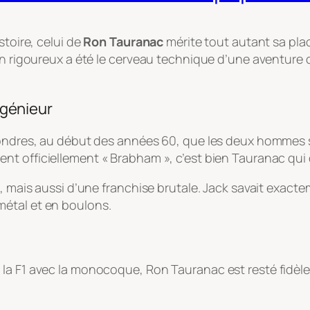
stoire, celui de
Ron Tauranac
mérite tout autant sa pla
en rigoureux a été le cerveau technique d’une aventure q
ingénieur
 Londres, au début des années 60, que les deux hommes
evient officiellement « Brabham », c’est bien Tauranac qu
, mais aussi d’une franchise brutale. Jack savait exacte
étal et en boulons.
 la F1 avec la monocoque, Ron Tauranac est resté fidèl