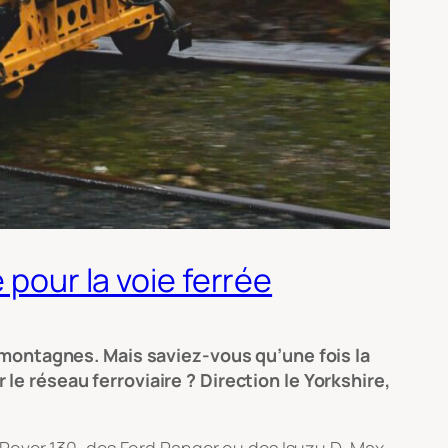
 pour la voie ferrée
s montagnes. Mais saviez-vous qu’une fois la
e réseau ferroviaire ? Direction le Yorkshire,
.
 Rover 130, des Ford Ranger ou des Isuzu D-Max