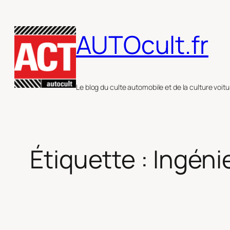
Aller
au
AUTOcult.fr
contenu
Le blog du culte automobile et de la culture voitu
Étiquette :
Ingéni