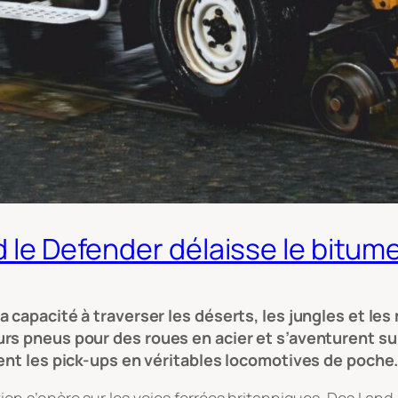
d le Defender délaisse le bitume
 capacité à traverser les déserts, les jungles et le
s pneus pour des roues en acier et s’aventurent sur l
ent les pick-ups en véritables locomotives de poche
 s’opère sur les voies ferrées britanniques. Des Land