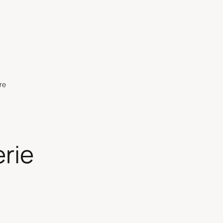
re
erie