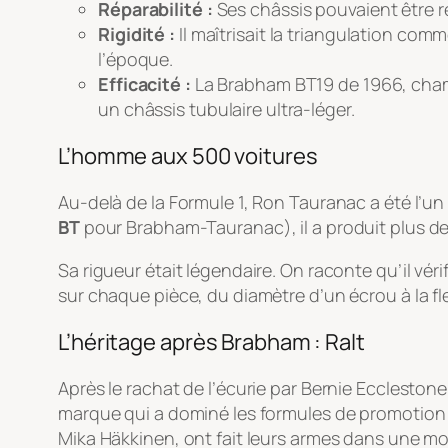
Réparabilité :
Ses châssis pouvaient être r
Rigidité :
Il maîtrisait la triangulation co
l’époque.
Efficacité :
La Brabham BT19 de 1966, champ
un châssis tubulaire ultra-léger.
L’homme aux 500 voitures
Au-delà de la Formule 1, Ron Tauranac a été l’u
BT
pour
Brabham-Tauranac
), il a produit plus 
Sa rigueur était légendaire. On raconte qu’il vé
sur chaque pièce, du diamètre d’un écrou à la f
L’héritage après Brabham : Ralt
Après le rachat de l’écurie par Bernie Ecclestone
marque qui a dominé les formules de promotion 
Mika Häkkinen, ont fait leurs armes dans une mo