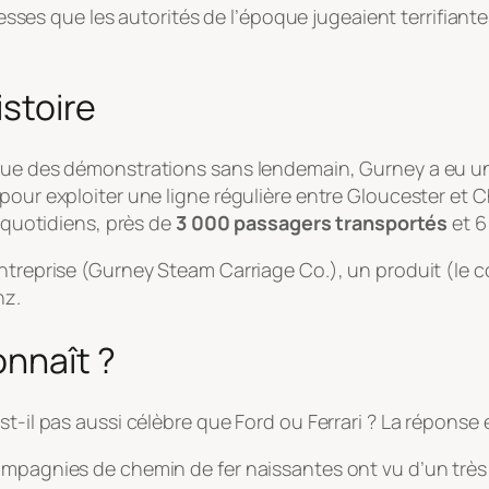
itesses que les autorités de l’époque jugeaient terrifiant
istoire
que des démonstrations sans lendemain, Gurney a eu un 
 pour exploiter une ligne régulière entre Gloucester et
s quotidiens, près de
3 000 passagers transportés
et 6
entreprise (Gurney Steam Carriage Co.), un produit (le c
nz.
onnaît ?
st-il pas aussi célèbre que Ford ou Ferrari ? La réponse
ompagnies de chemin de fer naissantes ont vu d’un très 