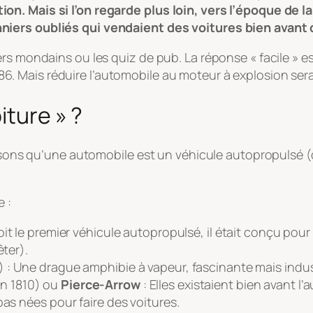
n. Mais si l’on regarde plus loin, vers l’époque de l
niers oubliés qui vendaient des voitures bien avant
ers mondains ou les quiz de pub. La réponse « facile » 
6. Mais réduire l’automobile au moteur à explosion sera
iture » ?
Disons qu’une automobile est un
véhicule autopropulsé (
e :
it le premier véhicule autopropulsé, il était conçu pour t
êter).
) : Une drague amphibie à vapeur, fascinante mais indust
n 1810) ou
Pierce-Arrow
: Elles existaient bien avant l
 pas nées
pour
faire des voitures.