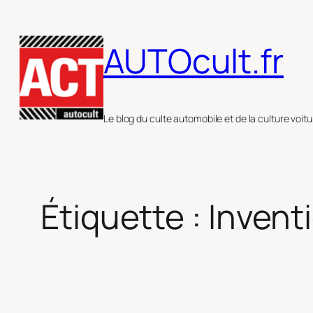
Aller
au
AUTOcult.fr
contenu
Le blog du culte automobile et de la culture voitu
Étiquette :
Invent